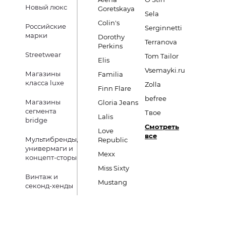
Новый люкс
Goretskaya
Sela
Colin's
Российские
Serginnetti
марки
Dorothy
Terranova
Perkins
Streetwear
Tom Tailor
Elis
Vsemayki.ru
Магазины
Familia
класса luxe
Zolla
Finn Flare
befree
Магазины
Gloria Jeans
сегмента
Твое
Lalis
bridge
Смотреть
Love
все
Мультибренды,
Republic
универмаги и
Mexx
концепт-сторы
Miss Sixty
Винтаж и
Mustang
секонд-хенды