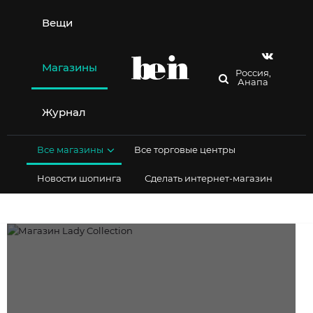
Перейти
к
Вещи
содержимому
Магазины
Россия,
Анапа
Журнал
Все магазины
Все торговые центры
Новости шопинга
Сделать интернет-магазин