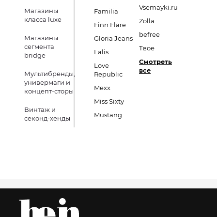
Vsemayki.ru
Магазины
Familia
класса luxe
Zolla
Finn Flare
befree
Магазины
Gloria Jeans
сегмента
Твое
Lalis
bridge
Смотреть
Love
все
Мультибренды,
Republic
универмаги и
Mexx
концепт-сторы
Miss Sixty
Винтаж и
Mustang
секонд-хенды