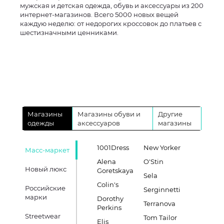
мужская и детская одежда, обувь и аксессуары из 200
интернет-магазинов. Всего 5000 новых вещей
каждую неделю: от недорогих кроссовок до платьев с
шестизначными ценниками.
Магазины
Магазины обуви и
Другие
одежды
аксессуаров
магазины
1001Dress
New Yorker
Масс-маркет
Alena
O'Stin
Новый люкс
Goretskaya
Sela
Colin's
Российские
Serginnetti
марки
Dorothy
Terranova
Perkins
Streetwear
Tom Tailor
Elis