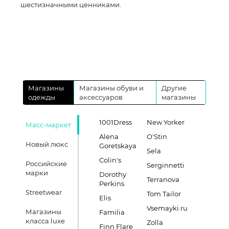
шестизначными ценниками.
Магазины
Магазины обуви и
Другие
одежды
аксессуаров
магазины
1001Dress
New Yorker
Масс-маркет
Alena
O'Stin
Новый люкс
Goretskaya
Sela
Colin's
Российские
Serginnetti
марки
Dorothy
Terranova
Perkins
Streetwear
Tom Tailor
Elis
Vsemayki.ru
Магазины
Familia
класса luxe
Zolla
Finn Flare