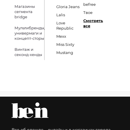
befree
Магазины
Gloria Jeans
сегмента
Твое
Lalis
bridge
Смотреть
Love
все
Мультибренды,
Republic
универмаги и
Mexx
концепт-сторы
Miss Sixty
Винтаж и
Mustang
секонд-хенды