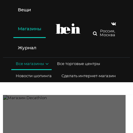
Перейти
к
Вещи
содержимому
Магазины
Россия,
Москва
Журнал
Все магазины
Все торговые центры
Новости шопинга
Сделать интернет-магазин