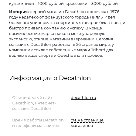
купальники – 1000 рублей, кроссовки – 3000 рублей.
История:
первый магазин Decathlon открылся в 1976
году недалеко от французского города Лилль. Идея
большого универмага спортивных товаров была нова, и
быстро привела компанию к успеху. В конце
восьмидесятых марка начала международную
экспансию, открыв магазины в Германии. Сегодня
магазины Decathlon работают в 26 странах мира, у
компании есть две собственные марки Tribord для
водных видов спорта и Quechua для походов.
Информация о Decathlon
Официальный сайт
decathlon.ru
Decathlon, интернет-
магазин Decathlon:
Время работы Decathlon
см. на странице
и телефоны магазинов:
магазинов