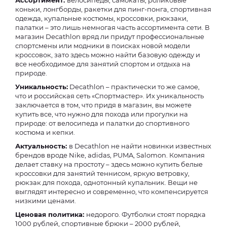
Ассортимент:
велосипеды, самокаты, роликовые
коньки, лонгборды, ракетки для пинг-понга, спортивная
одежда, купальные костюмы, кроссовки, рюкзаки,
палатки – это лишь немногая часть ассортимента сети. В
магазин Decathlon вряд ли придут профессиональные
спортсмены или модники в поисках новой модели
кроссовок, зато здесь можно найти базовую одежду и
все необходимое для занятий спортом и отдыха на
природе.
Уникальность:
Decathlon – практически то же самое,
что и российская сеть «Спортмастер». Их уникальность
заключается в том, что придя в магазин, вы можете
купить все, что нужно для похода или прогулки на
природе: от велосипеда и палатки до спортивного
костюма и кепки.
Актуальность:
в Decathlon не найти новинки известных
брендов вроде Nike, adidas, PUMA, Salomon. Компания
делает ставку на простоту – здесь можно купить белые
кроссовки для занятий теннисом, яркую ветровку,
рюкзак для похода, однотонный купальник. Вещи не
выглядят интересно и современно, что компенсируется
низкими ценами.
Ценовая политика:
недорого. Футболки стоят порядка
1000 рублей, спортивные брюки – 2000 рублей,