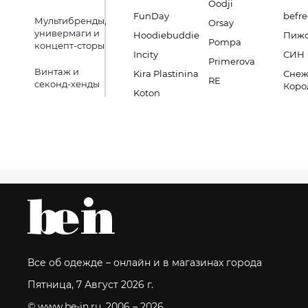
Oodji
FunDay
befre
Мультибренды,
Orsay
универмаги и
Hoodiebuddie
Пиж
Pompa
концепт-сторы
Incity
СИН
Primerova
Винтаж и
Kira Plastinina
Снеж
RE
секонд-хенды
Коро
Koton
Все об одежде – онлайн и в магазинах города
Пятница, 7 Август 2026 г.
© www.be-in.ru. 2006 – 2026