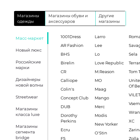
Магазины
Магазины обуви и
Другие
одежды
аксессуаров
магазины
1001Dress
Larro
Roma
Масс-маркет
AR Fashion
Lee
Sava
Новый люкс
BHS
Lo
Sela
Российские
Birelin
Love Republic
Terra
марки
CR
M.Reason
Tom T
Дизайнеры
Calliope
MO
Unite
новой волны
Of B
Colin's
Maag
VILE
Streetwear
Concept Club
Mango
Vsem
DUB
Merc
Магазины
Wran
класса luxe
Dorothy
Modis
Perkins
XC
New Yorker
Магазины
Ecru
Zarin
сегмента
O'Stin
bridge
F5
Zolla