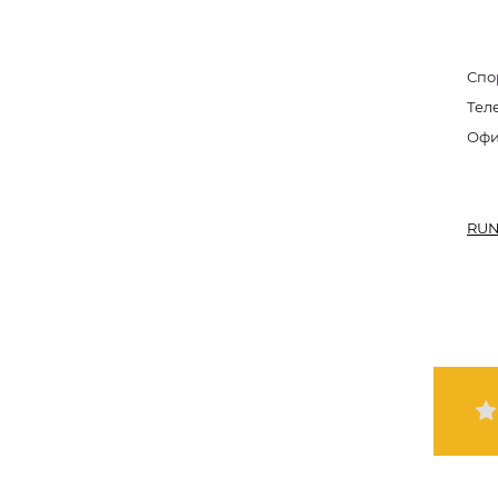
Спо
Тел
RUN