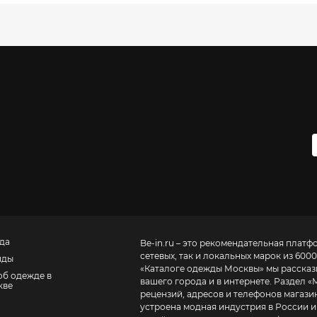
да
Be-in.ru – это рекомендательная платф
сетевых, так и локальных марок из 6000
нды
«
Каталоге одежды Москвы
» мы расска
об одежде в
вашего города и в интернете. Раздел «
кве
рецензий, адресов и телефонов магазинов и торговых центров
устроена модная индустрия в России и