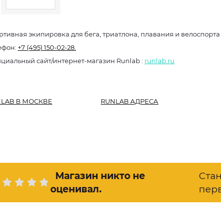
ртивная экипировка для бега, триатлона, плавания и велоспорта
ефон:
+7 (495) 150-02-28.
Официальный сайт/интернет-магазин Runlab :
runlab.ru
LAB В МОСКВЕ
RUNLAB АДРЕСА
Магазин никто не
Ста
оценивал
.
пер