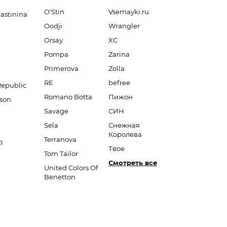
O'Stin
Vsemayki.ru
lastinina
Oodji
Wrangler
Orsay
XC
Pompa
Zarina
Primerova
Zolla
RE
befree
Republic
Romano Botta
Пижон
son
Savage
СИН
Sela
Снежная
Королева
Terranova
o
Твое
Tom Tailor
Смотреть все
United Colors Of
Benetton