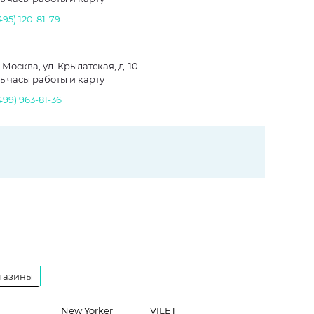
495) 120-81-79
. Москва, ул. Крылатская, д. 10
ь часы работы и карту
499) 963-81-36
газины
New Yorker
VILET