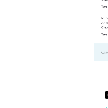
Тел
Run
Адре
Смо
Тел
См