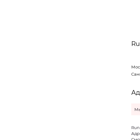
Ru
Моск
Санк
Ад
Мы
Run
Адре
Смо