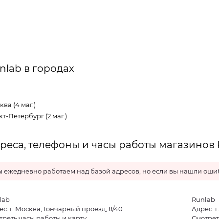
nlab в городах
ва (4 маг.)
т-Петербург (2 маг.)
реса, телефоны и часы работы магазинов 
 ежедневно работаем над базой адресов, но если вы нашли ошиб
lab
Runlab
с: г. Москва, Гончарный проезд, 8/40
Адрес: 
треть часы работы и карту
Смотрет