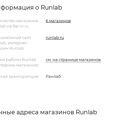
формация о Runlab
ичество магазинов
6 магазинов
ab на Be-in.ru
циальный сайт
runlab.ru
lab, интернет-
азин Runlab:
мя работы Runlab
см. на странице магазинов
елефоны магазинов:
ская транскрипция:
Ранлаб
чные адреса магазинов Runlab