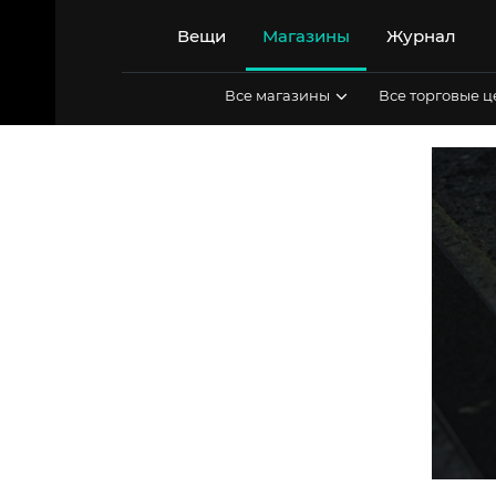
Перейти
к
Вещи
Магазины
Журнал
содержимому
Все магазины
Все торговые 