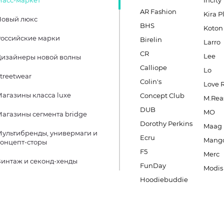
Масс-маркет
Incity
AR Fashion
Kira P
Новый люкс
BHS
Koton
оссийские марки
Birelin
Larro
CR
Lee
Дизайнеры новой волны
Calliope
Lo
treetwear
Colin's
Love 
агазины класса luxe
Concept Club
M.Rea
DUB
MO
агазины сегмента bridge
Dorothy Perkins
Maag
ультибренды, универмаги и
Ecru
Mang
онцепт-сторы
F5
Merc
интаж и секонд-хенды
FunDay
Modis
Hoodiebuddie