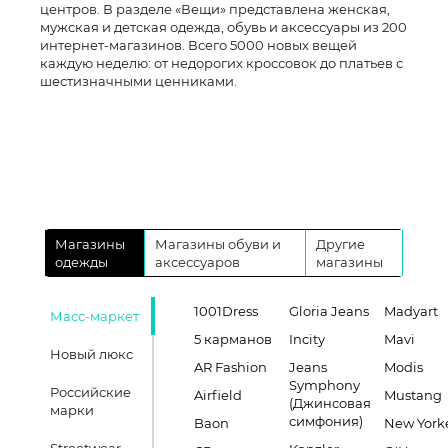
центров. В разделе «Вещи» представлена женская,
мужская и детская одежда, обувь и аксессуары из 200
интернет-магазинов. Всего 5000 новых вещей
каждую неделю: от недорогих кроссовок до платьев с
шестизначными ценниками.
Магазины
Магазины обуви и
Другие
одежды
аксессуаров
магазины
1001Dress
Gloria Jeans
Madyart
Масс-маркет
5 карманов
Incity
Mavi
Новый люкс
AR Fashion
Jeans
Modis
Symphony
Российские
Airfield
Mustang
(Джинсовая
марки
симфония)
Baon
New York