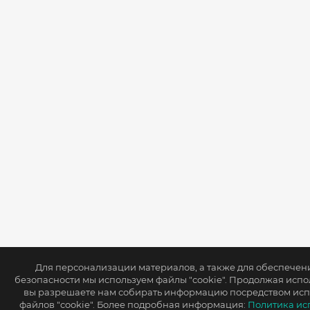
Для персонализации материалов, а также для обеспече
безопасности мы используем файлы "cookie". Продолжая испол
вы разрешаете нам собирать информацию посредством ис
файлов "cookie". Более подробная информация:
Политика ис