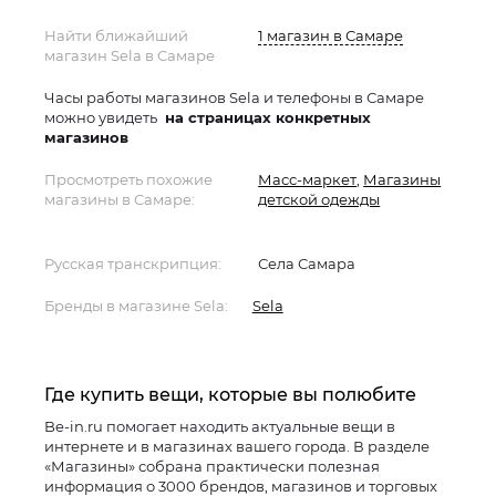
Найти ближайший
1 магазин в Самаре
магазин Sela в Самаре
Часы работы магазинов Sela и телефоны в Самаре
можно увидеть
на страницах конкретных
магазинов
Просмотреть похожие
Масс-маркет
,
Магазины
магазины в Самаре:
детской одежды
Русская транскрипция:
Села Самара
Бренды в магазине Sela:
Sela
Где купить вещи, которые вы полюбите
Be-in.ru помогает находить актуальные вещи в
интернете и в магазинах вашего города. В разделе
«Магазины» собрана практически полезная
информация о 3000 брендов, магазинов и торговых