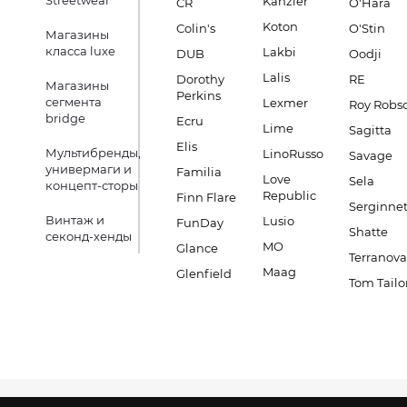
Streetwear
Kanzler
CR
O'Hara
Koton
Colin's
O'Stin
Магазины
класса luxe
Lakbi
DUB
Oodji
Lalis
Dorothy
RE
Магазины
Perkins
сегмента
Lexmer
Roy Robs
bridge
Ecru
Lime
Sagitta
Elis
Мультибренды,
LinoRusso
Savage
универмаги и
Familia
Love
Sela
концепт-сторы
Republic
Finn Flare
Serginnet
Винтаж и
Lusio
FunDay
Shatte
секонд-хенды
MO
Glance
Terranova
Maag
Glenfield
Tom Tailo