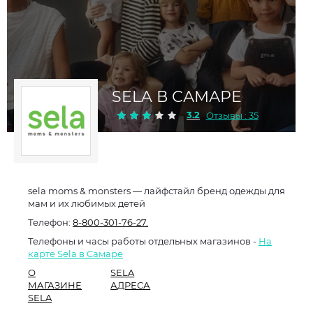
SELA В САМАРЕ
3.2
Отзывы : 35
sela moms & monsters — лайфстайл бренд одежды для
мам и их любимых детей
Телефон:
8-800-301-76-27.
Телефоны и часы работы отдельных магазинов -
На
карте Sela в Самаре
О
SELA
МАГАЗИНЕ
АДРЕСА
SELA