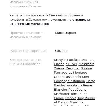
магазин Снежная
Королева в Самаре
Часы работы магазинов Снежная Королева и
телефоны в Самаре можно увидеть
на страницах
конкретных магазинов
Просмотреть похожие
Масс-маркет
магазины в Самаре:
Русская транскрипция:
Самара
Бренды в магазине
Martylo
Paccia
Slava Furs
Снежная Королева:
Clasna
s.Oliver
Mossmore
Элема
Desigual
Sophie
Ramage
Le Monique
Urban Fashion for Men
Compagnia Italiana
Betty
Barclay
Acasta
La Reine
Blanche
Pepe Jeans
Marhatter
Tom Tailor
Canoe
Neohit
Jorg Weber
Al Franco
Snezhna