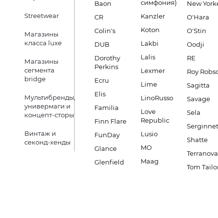
симфония)
Baon
New York
Streetwear
Kanzler
CR
O'Hara
Koton
Colin's
O'Stin
Магазины
класса luxe
Lakbi
DUB
Oodji
Lalis
Dorothy
RE
Магазины
Perkins
сегмента
Lexmer
Roy Robs
bridge
Ecru
Lime
Sagitta
Elis
Мультибренды,
LinoRusso
Savage
универмаги и
Familia
Love
Sela
концепт-сторы
Republic
Finn Flare
Serginnet
Винтаж и
Lusio
FunDay
Shatte
секонд-хенды
MO
Glance
Terranova
Maag
Glenfield
Tom Tailo