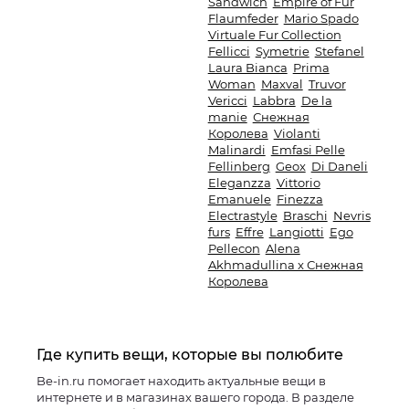
Sandwich
Empire of Fur
Flaumfeder
Mario Spado
Virtuale Fur Collection
Fellicci
Symetrie
Stefanel
Laura Bianca
Prima
Woman
Maxval
Truvor
Vericci
Labbra
De la
manie
Снежная
Королева
Violanti
Malinardi
Emfasi Pelle
Fellinberg
Geox
Di Daneli
Eleganzza
Vittorio
Emanuele
Finezza
Electrastyle
Braschi
Nevris
furs
Effre
Langiotti
Ego
Pellecon
Alena
Akhmadullina x Снежная
Королева
Где купить вещи, которые вы полюбите
Be-in.ru помогает находить актуальные вещи в
интернете и в магазинах вашего города. В разделе