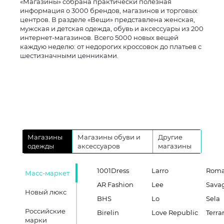
«Магазины» собрана практически полезная
информация о 3000 брендов, магазинов и торговых
центров. В разделе «Вещи» представлена женская,
мужская и детская одежда, обувь и аксессуары из 200
интернет-магазинов. Всего 5000 новых вещей
каждую неделю: от недорогих кроссовок до платьев с
шестизначными ценниками.
Магазины
Магазины обуви и
Другие
одежды
аксессуаров
магазины
1001Dress
Larro
Roma
Масс-маркет
AR Fashion
Lee
Sava
Новый люкс
BHS
Lo
Sela
Российские
Birelin
Love Republic
Terra
марки