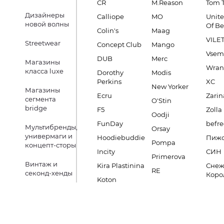
CR
M.Reason
Tom T
Дизайнеры
Calliope
MO
Unite
новой волны
Of B
Colin's
Maag
VILE
Streetwear
Concept Club
Mango
Vsem
DUB
Merc
Магазины
Wran
класса luxe
Dorothy
Modis
Perkins
XC
New Yorker
Магазины
Ecru
Zarin
сегмента
O'Stin
bridge
F5
Zolla
Oodji
FunDay
befre
Мультибренды,
Orsay
универмаги и
Hoodiebuddie
Пиж
Pompa
концепт-сторы
Incity
СИН
Primerova
Винтаж и
Kira Plastinina
Снеж
RE
секонд-хенды
Коро
Koton