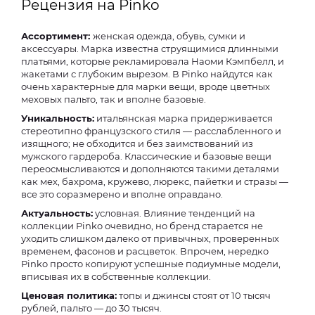
Рецензия на Pinko
Ассортимент:
женская одежда, обувь, сумки и
аксессуары. Марка известна струящимися длинными
платьями, которые рекламировала Наоми Кэмпбелл, и
жакетами с глубоким вырезом. В Pinko найдутся как
очень характерные для марки вещи, вроде цветных
меховых пальто, так и вполне базовые.
Уникальность:
итальянская марка придерживается
стереотипно французского стиля — расслабленного и
изящного; не обходится и без заимствований из
мужского гардероба. Классические и базовые вещи
переосмысливаются и дополняются такими деталями
как мех, бахрома, кружево, люрекс, пайетки и стразы —
все это соразмерено и вполне оправдано.
Актуальность:
условная. Влияние тенденций на
коллекции Pinko очевидно, но бренд старается не
уходить слишком далеко от привычных, проверенных
временем, фасонов и расцветок. Впрочем, нередко
Pinko просто копируют успешные подиумные модели,
вписывая их в собственные коллекции.
Ценовая политика:
топы и джинсы стоят от 10 тысяч
рублей, пальто — до 30 тысяч.