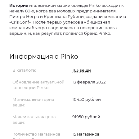
История
итальянской марки одежды Pinko восходит к
началу 80-х, когда два молодых предпринимателя,
Пиетро Негра и Кристиана Рубини, создали компанию
«Cris Conf». После первых успехов амбициозная
компания быстро нацелилась на покорение новых
вершин, и, как результат, появился бренд Pinko.
Информация о Pinko
В каталоге:
163 вещи
Обновление актуальной
13 февраля 2022
коллекции Pinko:
Минимальная цена
10450 рублей
вещи:
Максимальная цена
91950 рублей
вещи:
Количество магазинов
15 магазинов