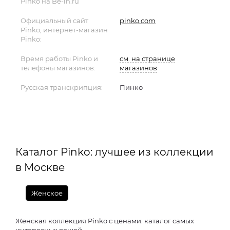
Pinko на Be-in.ru
Официальный сайт
pinko.com
Pinko, интернет-магазин
Pinko:
Время работы Pinko и
см. на странице
телефоны магазинов:
магазинов
Русская транскрипция:
Пинко
Каталог Pinko: лучшее из коллекции
в Москве
Женское
Женская коллекция Pinko с ценами: каталог самых