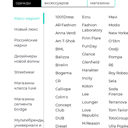
одежды
аксессуаров
магазины
1001Dress
Ecru
Mavi
Масс-маркет
AR Fashion
Fashion
Modis
Новый люкс
Laboratory
Anna Verdi
New Yorke
Finn Flare
Российские
Art-T-Shok
O'Stin
марки
FunDay
BML
Oodji
Glance
Дизайнеры
Balizza
Pompa
новой волны
Glenfield
Birelin
RE
Harakter
Streetwear
Bogema
Roy Robs
Incity
CR
Sela
Магазины
Koton
класса luxe
Calliope
Soda
Lee
Firenze
Colin's
Магазины
Lounger
Terranova
сегмента
Concept
bridge
Club
Love
Tom Tailor
Republic
DUB
TotoGroup
Мультибренды,
M.Reason
универмаги и
Diesel
Ulla Popk