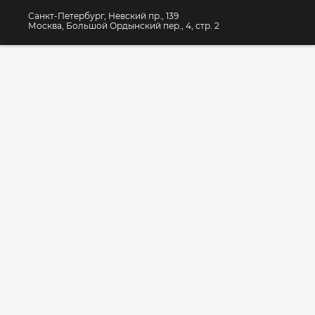
Санкт-Петербург, Невский пр., 139
Москва, Большой Ордынский пер., 4, стр. 2