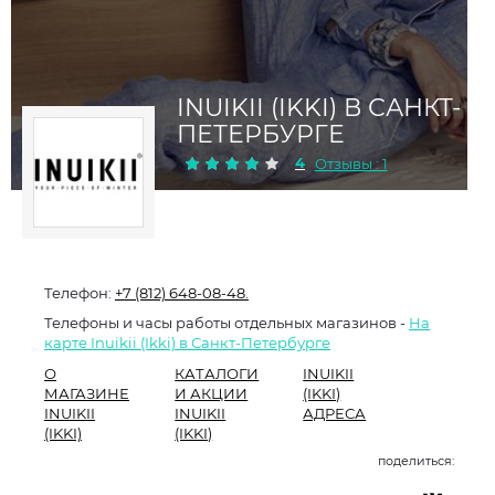
INUIKII (IKKI) В САНКТ-
ПЕТЕРБУРГЕ
4
Отзывы : 1
Телефон:
+7 (812) 648-08-48.
Телефоны и часы работы отдельных магазинов -
На
карте Inuikii (Ikki) в Санкт-Петербурге
О
КАТАЛОГИ
INUIKII
МАГАЗИНЕ
И АКЦИИ
(IKKI)
INUIKII
INUIKII
АДРЕСА
(IKKI)
(IKKI)
поделиться: