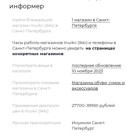
информер
Найти ближайший
1 магазин в Санкт-
магазин Inuikii (Ikki) в
Петербурге
Санкт-Петербурге
Часы работы магазинов Inuikii (Ikki) и телефоны в
Санкт-Петербурге можно увидеть
на страницах
конкретных магазинов
Посмотреть вещи в
последнее обновление
каталоге:
10 ноября 2023
Просмотреть похожие
Магазины обуви, сумок и
магазины в Санкт-
аксессуаров
Петербурге:
Примерный диапазон
27700–39950 рублей
цен в Inuikii (Ikki):
Русская транскрипция:
Инуикии Санкт-
Петербург