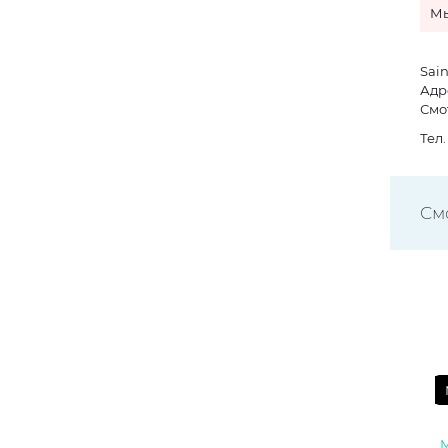
Мы
Sai
Адре
Смо
Тел
См