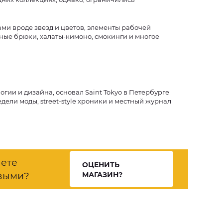
ами вроде звезд и цветов, элементы рабочей
тные брюки, халаты-кимоно, смокинги и многое
ии и дизайна, основал Saint Tokyo в Петербурге
едели моды, street-style хроники и местный журнал
нете
ОЦЕНИТЬ
выми?
МАГАЗИН?