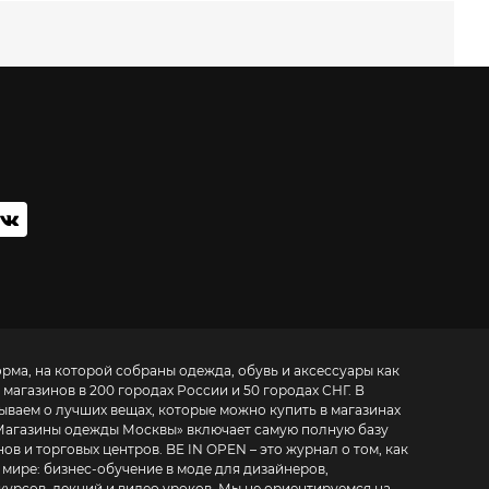
орма, на которой собраны одежда, обувь и аксессуары как
 магазинов в 200 городах России и 50 городах СНГ. В
зываем о лучших вещах, которые можно купить в магазинах
Магазины одежды Москвы
» включает самую полную базу
. BE IN OPEN – это журнал о том, как
 мире:
бизнес-обучение в моде для дизайнеров,
курсов, лекций и видео уроков
. Мы не ориентируемся на