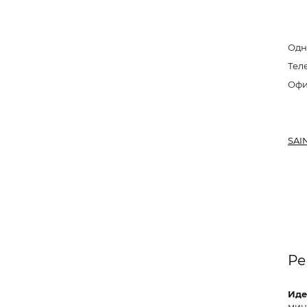
Одн
Тел
SAI
Ре
Иде
мин