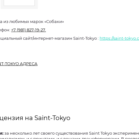
а из любимых марок «Собаки»
ефон:
+7 (981) 827-19-27.
Официальный сайт/интернет-магазин Saint-Tokyo :
https://saint-tokyo
NT-TOKYO АДРЕСА
цензия на Saint-Tokyo
я:
за несколько лет своего существования Saint Tokyo эксперимен
имализмом, и с принтами, и с вещами-трансформерами. В послед