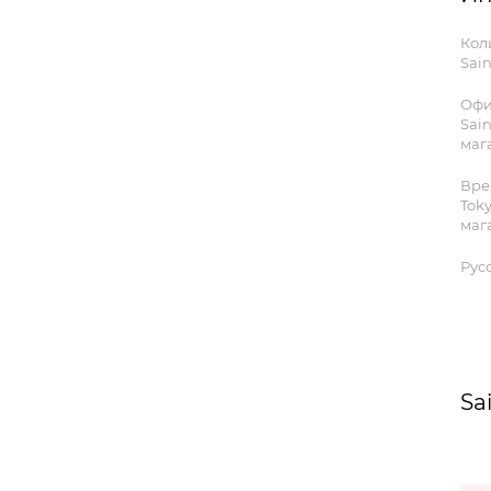
Кол
Sain
Офи
Sain
мага
Вре
Tok
маг
Рус
Sa