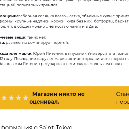
птацией популярных трендов.
лощение:
сборная солянка всего – сетка, объемные худи с принт
формы, крупные надписи, косухи (куда без них), ботфорты, барха
ое, что в общем можно с легкостью найти и в Zara.
чевые вещи:
таких нет.
та:
разные, но доминирует черный.
оздателе марки:
Юрий Питенин, выпускник Университета технолог
012 году. Последние пару лет марка активно продвигается через н
бака», а сам Петенин регулярно «светится» на модных тусовках.
Магазин никто не
Ста
оценивал
.
пер
формация о Saint-Tokyo