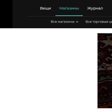
Перейти
к
Вещи
Магазины
Журнал
содержимому
Все магазины
Все торговые 