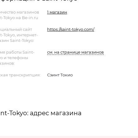
ичество магазинов
1 магазин
t-Tokyo на Be-in.ru
циальный сайт
https://saint-tokyo.com/
t-Tokyo, интернет-
зин Saint-Tokyo:
мя работы Saint-
см. на странице магазинов
yo и телефоны
азинов:
ская транскрипция:
Сэинт Токио
int-Tokyo: адрес магазина