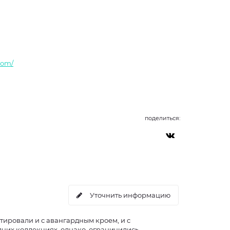
.com/
поделиться:
Уточнить информацию
тировали и с авангардным кроем, и с
них коллекциях, однако, ограничились