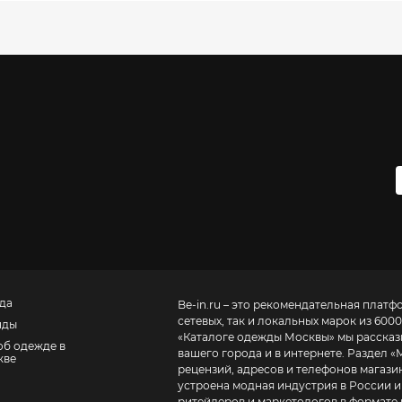
да
Be-in.ru – это рекомендательная платф
сетевых, так и локальных марок из 6000
нды
«
Каталоге одежды Москвы
» мы расска
об одежде в
вашего города и в интернете. Раздел «
кве
рецензий, адресов и телефонов магазинов и торговых центров
устроена модная индустрия в России и
ритейлеров и маркетологов в формате 