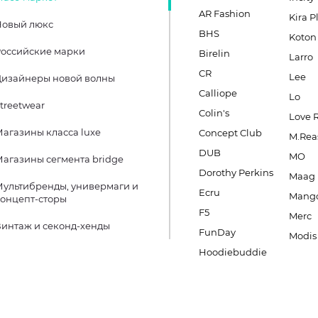
AR Fashion
Kira P
Новый люкс
BHS
Koton
оссийские марки
Birelin
Larro
CR
Lee
Дизайнеры новой волны
Calliope
Lo
treetwear
Colin's
Love 
агазины класса luxe
Concept Club
M.Rea
DUB
MO
агазины сегмента bridge
Dorothy Perkins
Maag
ультибренды, универмаги и
Ecru
Mang
онцепт-сторы
F5
Merc
интаж и секонд-хенды
FunDay
Modis
Hoodiebuddie