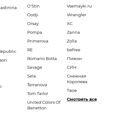
O'Stin
Vsemayki.ru
lastinina
Oodji
Wrangler
Orsay
XC
Pompa
Zarina
Primerova
Zolla
RE
befree
Republic
Romano Botta
Пижон
son
Savage
СИН
Sela
Снежная
Королева
Terranova
o
Твое
Tom Tailor
Смотреть все
United Colors Of
Benetton