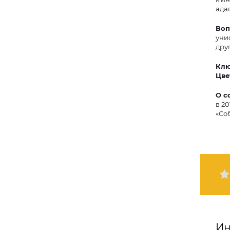
ада
Воп
уни
друг
Клю
Цве
О с
в 2
«Со
Ин