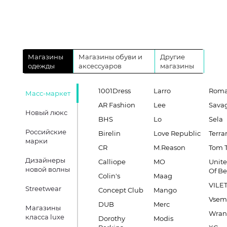
Магазины
Магазины обуви и
Другие
одежды
аксессуаров
магазины
1001Dress
Larro
Roma
Масс-маркет
AR Fashion
Lee
Sava
Новый люкс
BHS
Lo
Sela
Российские
Birelin
Love Republic
Terra
марки
CR
M.Reason
Tom T
Дизайнеры
Calliope
MO
Unite
новой волны
Of B
Colin's
Maag
VILE
Streetwear
Concept Club
Mango
Vsem
DUB
Merc
Магазины
Wran
класса luxe
Dorothy
Modis