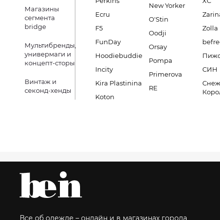
Perkins
XC
New Yorker
Магазины
Ecru
Zarin
сегмента
O'Stin
bridge
F5
Zolla
Oodji
FunDay
befre
Мультибренды,
Orsay
универмаги и
Hoodiebuddie
Пиж
Pompa
концепт-сторы
Incity
СИН
Primerova
Винтаж и
Kira Plastinina
Снеж
RE
секонд-хенды
Коро
Koton
Все об одежде – онлайн и в магазинах города