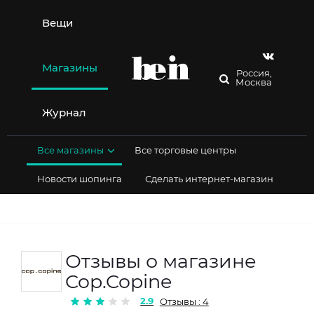
Перейти
к
Вещи
содержимому
Магазины
Россия,
Москва
Журнал
Все магазины
Все торговые центры
Новости шопинга
Сделать интернет-магазин
Отзывы о магазине
Cop.Copine
2.9
Отзывы : 4