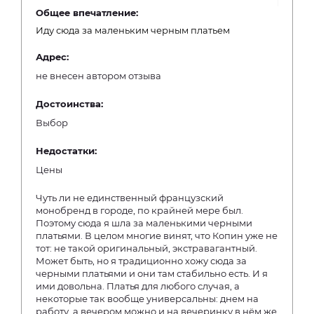
Общее впечатление:
Иду сюда за маленьким черным платьем
Адрес:
не внесен автором отзыва
Достоинства:
Выбор
Недостатки:
Цены
Чуть ли не единственный французский
монобренд в городе, по крайней мере был.
Поэтому сюда я шла за маленькими черными
платьями. В целом многие винят, что Копин уже не
тот: не такой оригинальный, экстравагантный.
Может быть, но я традиционно хожу сюда за
черными платьями и они там стабильно есть. И я
ими довольна. Платья для любого случая, а
некоторые так вообще универсальны: днем на
работу, а вечером можно и на вечеринку в нём же