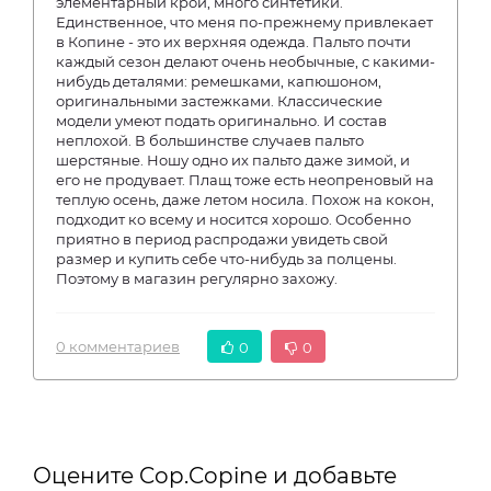
элементарный крой, много синтетики.
Единственное, что меня по-прежнему привлекает
в Копине - это их верхняя одежда. Пальто почти
каждый сезон делают очень необычные, с какими-
нибудь деталями: ремешками, капюшоном,
оригинальными застежками. Классические
модели умеют подать оригинально. И состав
неплохой. В большинстве случаев пальто
шерстяные. Ношу одно их пальто даже зимой, и
его не продувает. Плащ тоже есть неопреновый на
теплую осень, даже летом носила. Похож на кокон,
подходит ко всему и носится хорошо. Особенно
приятно в период распродажи увидеть свой
размер и купить себе что-нибудь за полцены.
Поэтому в магазин регулярно захожу.
0 комментариев
0
0
Оцените Cop.Copine и добавьте