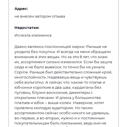
Адрес:
не внесен автором отзыва
Недостатки:
Исчезла изюминка
Давно являюсь поклонницей марки. Раньше не
уходила без покупки. И всегда на меня обращали
внимание в этих вещах. Но за эти 8 лет, что знаю
их, ассортимент сильно изменился. Если бы зашла
сюда и не было вывески, то точно бы не узнала
Copine. Раньше был действительно сложный крой,
многослойность. Надеваешь вещь и чувствуешь
себя вольготно. А сейчас что: какие-то платья и
юбчонки короткие в два шва, кардиганы без
пуговиц, блузки вискозные, джемперы с
открытыми плечами. И длина у большинства
платьев и юбок – выше колен. Наверное, хотят
привлечь молодую аудиторию. Но таким
ассортиментом сейчас особо никого не удивишь,
во-первых, а во-вторых, нужно и к постоянным
покупательницам быть лояльными, ведь они не