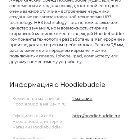
Американский бренд Hoodiebuddie (Худибади) – это
современная и модная одежда, у которой есть одно
очень важное отличие – встроенные наушники,
созданные по запатентованной технологии HB3
technology. HB3 technology – это не только высокое
качество звучания, но и возможность стирки в
стиральной машинке вместе с одеждой Hoodiebuddie.
Компоненты технологии разработаны в Калифорнии и
производятся по строгим требованиям. Разъем 3,5 мм,
расположенный в переднем кармане, можно
подключить к плееру, iphone, ipad, компьютеру или
другому совместимому устройству.
Информация о Hoodiebuddie
Количество магазинов
1 магазин
Hoodiebuddie на Be-in.ru
Официальный сайт
http://hoodiebuddie.ru/
Hoodiebuddie, интернет-
магазин Hoodiebuddie:
Время работы
см. на странице