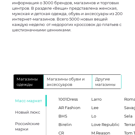
информация о 3000 брендов, магазинов и торговых
центров. В разделе «Вещи» представлена женская,
мужская и детская одежда, обувь и аксессуары из 200
интернет-магазинов. Всего 5000 новых вещей
каждую неделю: от недорогих кроссовок до платьев с
шестизначными ценниками.
Магазины
Магазины обуви и
Другие
одежды
аксессуаров
магазины
1001Dress
Larro
Roma
Масс-маркет
AR Fashion
Lee
Sava
Новый люкс
BHS
Lo
Sela
Российские
Birelin
Love Republic
Terra
марки
CR
M.Reason
Tom T