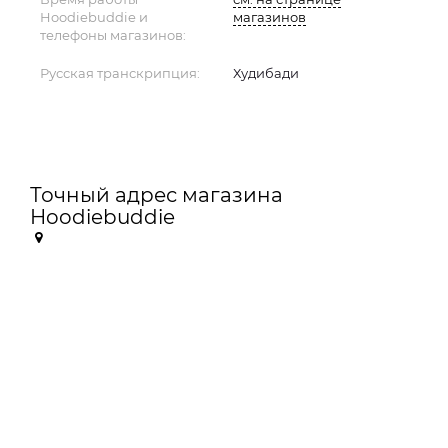
Hoodiebuddie и
магазинов
телефоны магазинов:
Русская транскрипция:
Худибади
Точный адрес магазина
Hoodiebuddie