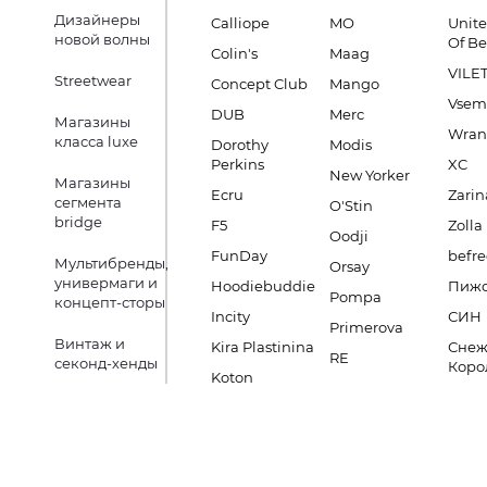
Дизайнеры
Calliope
MO
Unite
новой волны
Of B
Colin's
Maag
VILE
Streetwear
Concept Club
Mango
Vsem
DUB
Merc
Магазины
Wran
класса luxe
Dorothy
Modis
Perkins
XC
New Yorker
Магазины
Ecru
Zarin
сегмента
O'Stin
bridge
F5
Zolla
Oodji
FunDay
befre
Мультибренды,
Orsay
универмаги и
Hoodiebuddie
Пиж
Pompa
концепт-сторы
Incity
СИН
Primerova
Винтаж и
Kira Plastinina
Снеж
RE
секонд-хенды
Коро
Koton