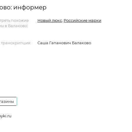
ково: информер
треть похожие
Новый люкс
,
Российские марки
ы в Балаково:
 транскрипция:
Саша Гапанович Балаково
газины
yki.ru
a