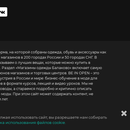
орма, на которой собраны одежда, обувь и аксессуары как
 магазинов в 200 городах России и 50 городах СНГ. В
азываем о лучших вещах, которые можно купить в
. Раздел «
Магазины одежды Балаково
» включает самую
азинов и торговых центров. BE IN OPEN – это
устрия в России и мире:
бизнес-обучение в моде для
в в формате курсов, лекций и видео уроков
. Мы не
воды, а стараемся подробно и критично описать
 моды. При этом сайт может содержать контент, не
 лет.
лжая использовать сайт, вы разрешаете нам собирать
ка использования файлов cookie.