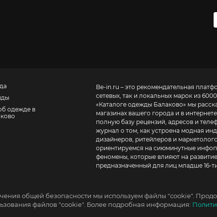
да
Be-in.ru – это рекомендательная платф
сетевых, так и локальных марок из 6000
нды
«
Каталоге одежды Балаково
» мы расск
об одежде в
магазинах вашего города и в интернете
аково
полную базу рецензий, адресов и телефонов маг
журнал о том, как устроена модная инд
дизайнеров, ритейлеров и маркетолого
ориентируемся на сиюминутные инфопо
феномены, которые влияют на развитие
предназначенный для лиц младше 16-ти
чения общей безопасности мы используем файлы "cookie". Продо
зования файлов "cookie". Более подробная информация:
Полити