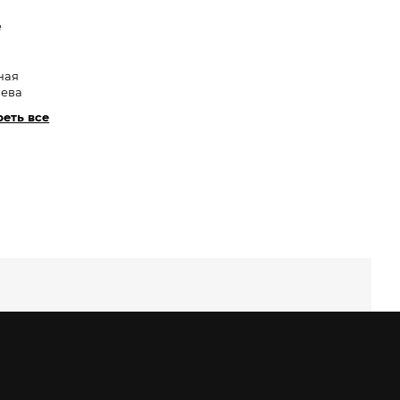
e
ная
лева
еть все