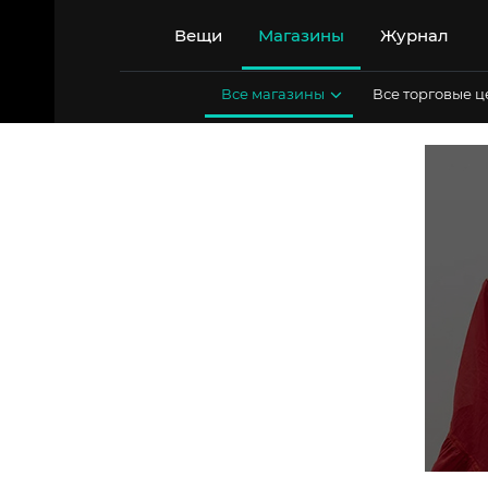
Перейти
к
Вещи
Магазины
Журнал
содержимому
Все магазины
Все торговые 