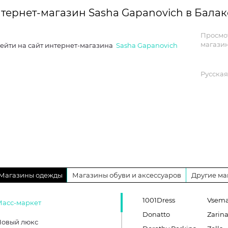
тернет-магазин Sasha Gapanovich в Бала
Просмо
магазин
ейти на сайт интернет-магазина
Sasha Gapanovich
Русская
Магазины одежды
Магазины обуви и аксессуаров
Другие ма
1001Dress
Vsema
Масс-маркет
Donatto
Zarin
Новый люкс