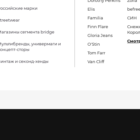
Dorothy Perkins
Zolla
оссийские марки
Elis
befre
Familia
СИН
treetwear
Finn Flare
Снеж
агазины сегмента bridge
Коро
Gloria Jeans
Смотр
ультибренды, универмаги и
O'Stin
онцепт-сторы
Tom Farr
интаж и секонд-хенды
Van Cliff