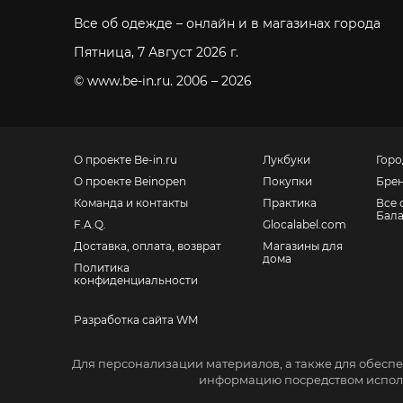
Все об одежде – онлайн и в магазинах города
Пятница, 7 Август 2026 г.
© www.be-in.ru. 2006 – 2026
О проекте Be-in.ru
Лукбуки
Горо
О проекте Beinopen
Покупки
Бре
Команда и контакты
Практика
Все 
Бал
F.A.Q.
Glocalabel.com
Доставка, оплата, возврат
Магазины для
дома
Политика
конфиденциальности
Разработка сайта WM
Санкт-Петербург, Невский пр., 139
Для персонализации материалов, а также для обеспе
Москва, Большой Ордынский пер., 4, стр. 2
информацию посредством исполь