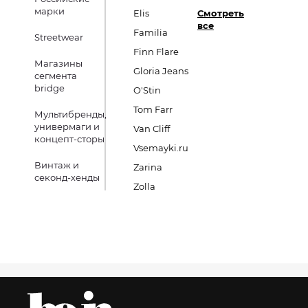
марки
Elis
Смотреть
все
Familia
Streetwear
Finn Flare
Магазины
Gloria Jeans
сегмента
bridge
O'Stin
Tom Farr
Мультибренды,
универмаги и
Van Cliff
концепт-сторы
Vsemayki.ru
Винтаж и
Zarina
секонд-хенды
Zolla