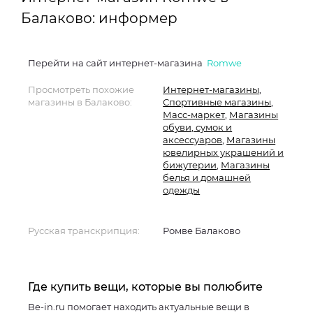
Балаково: информер
Перейти на сайт интернет-магазина
Romwe
Просмотреть похожие
Интернет-магазины
,
магазины в Балаково:
Спортивные магазины
,
Масс-маркет
,
Магазины
обуви, сумок и
аксессуаров
,
Магазины
ювелирных украшений и
бижутерии
,
Магазины
белья и домашней
одежды
Русская транскрипция:
Ромве Балаково
Где купить вещи, которые вы полюбите
Be-in.ru помогает находить актуальные вещи в