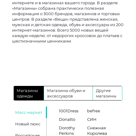
интернете и в магазинах вашего города. В разделе
«Магазины» собрана практически полезная
информация о 3000 брендов, магазинов и торговых
центров. В разделе «Вещи» представлена женская,
мужская и детская одежда, обувь и аксессуары из 200
интернет-магазинов. Всего 5000 новых вещей
каждую неделю: от недорогих кроссовок до платьев с
шестизначными ценниками.
Магазины
Магазины обуви и
Другие
одежды
аксессуаров
магазины
1001Dress
befree
Масс-маркет
Donatto
СИН
Новый люкс
Dorothy
Снежная
Perkins
Королева
Российские