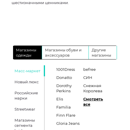
шестизначными ценниками.
Магазины
Магазины обуви и
Другие
одежды
аксессуаров
магазины
1001Dress
befree
Масс-маркет
Donatto
СИН
Новый люкс
Dorothy
Снежная
Perkins
Королева
Российские
марки
Elis
Смотреть
все
Familia
Streetwear
Finn Flare
Магазины
Gloria Jeans
сегмента