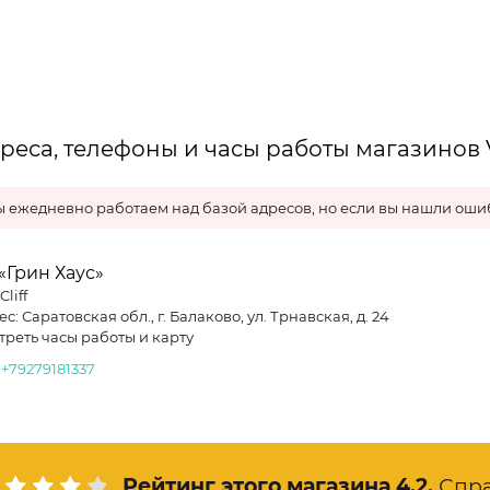
реса, телефоны и часы работы магазинов V
 ежедневно работаем над базой адресов, но если вы нашли ошиб
«Грин Хаус»
Cliff
с: Саратовская обл., г. Балаково, ул. Трнавская, д. 24
треть часы работы и карту
.
+79279181337
Рейтинг этого магазина
4.2
.
Спр