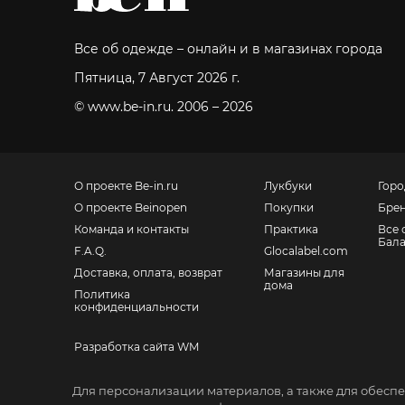
Все об одежде – онлайн и в магазинах города
Пятница, 7 Август 2026 г.
© www.be-in.ru. 2006 – 2026
О проекте Be-in.ru
Лукбуки
Горо
О проекте Beinopen
Покупки
Бре
Команда и контакты
Практика
Все 
Бал
F.A.Q.
Glocalabel.com
Доставка, оплата, возврат
Магазины для
дома
Политика
конфиденциальности
Разработка сайта WM
Санкт-Петербург, Невский пр., 139
Для персонализации материалов, а также для обеспе
Москва, Большой Ордынский пер., 4, стр. 2