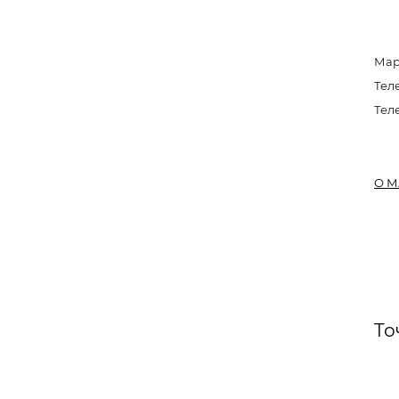
Мар
Тел
Тел
О М
То