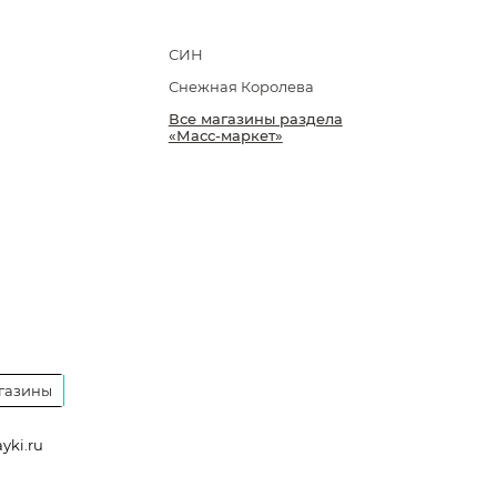
СИН
Снежная Королева
Все магазины раздела
«Масс-маркет»
газины
yki.ru
a