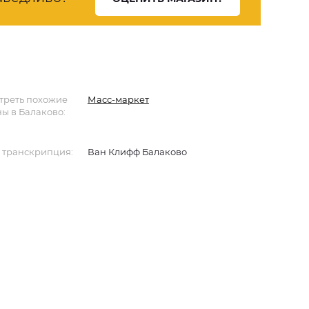
треть похожие
Масс-маркет
ы в Балаково:
 транскрипция:
Ван Клифф Балаково