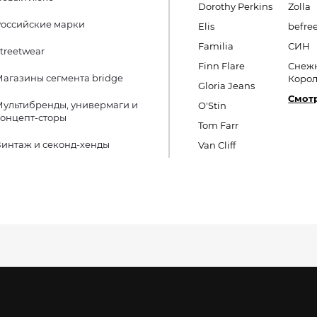
Dorothy Perkins
Zolla
оссийские марки
Elis
befre
Familia
СИН
treetwear
Finn Flare
Снеж
агазины сегмента bridge
Коро
Gloria Jeans
Смотр
ультибренды, универмаги и
O'Stin
онцепт-сторы
Tom Farr
интаж и секонд-хенды
Van Cliff