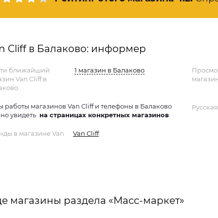
n Cliff в Балаково: информер
ти ближайший
1 магазин в Балаково
Просмо
зин Van Cliff в
магазин
аково
ы работы магазинов Van Cliff и телефоны в Балаково
Русская
но увидеть
на страницах конкретных магазинов
нды в магазине Van
Van Cliff
е магазины раздела «Масс-маркет»