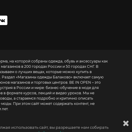
орма, на которой собраны одежда, обувь и аксессуары как
 магазинов в 200 городах России и 50 городах СНГ. В
азываем о лучших вещах, которые можно купить в
. Раздел «
Магазины одежды Балаково
» включает самую
азинов и торговых центров. BE IN OPEN – это
устрия в России и мире:
бизнес-обучение в моде для
в в формате курсов, лекций и видео уроков
. Мы не
воды, а стараемся подробно и критично описать
 моды. При этом сайт может содержать контент, не
 лет.
лжая использовать сайт, вы разрешаете нам собирать