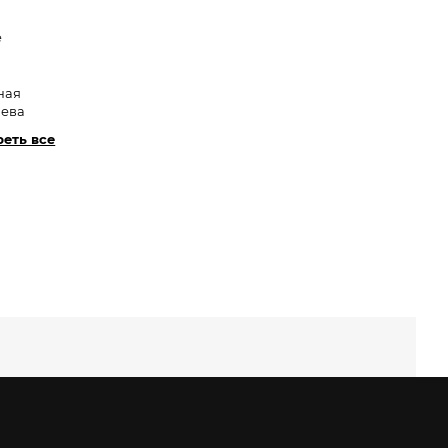
e
ная
лева
еть все