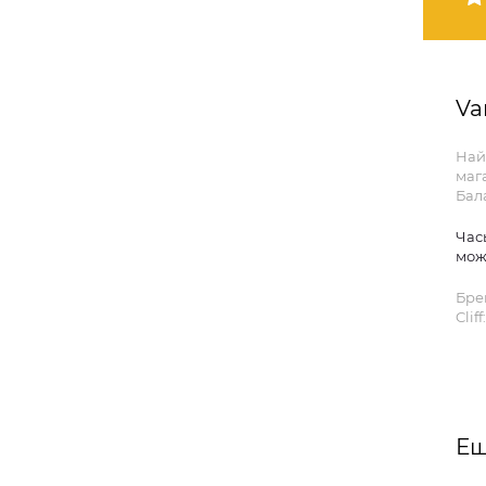
Va
Най
мага
Бал
Час
мож
Бре
Cliff:
Ещ