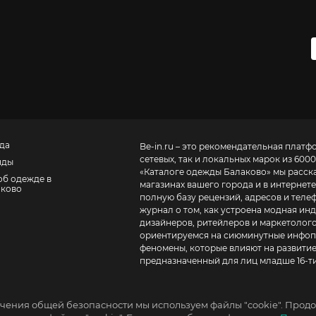
да
Be-in.ru – это рекомендательная платф
сетевых, так и локальных марок из 6000
нды
«
Каталоге одежды Балаково
» мы расск
об одежде в
магазинах вашего города и в интернете
аково
полную базу рецензий, адресов и телефонов маг
журнал о том, как устроена модная инд
дизайнеров, ритейлеров и маркетолого
ориентируемся на сиюминутные инфопо
феномены, которые влияют на развитие
предназначенный для лиц младше 16-ти
чения общей безопасности мы используем файлы "cookie". Продо