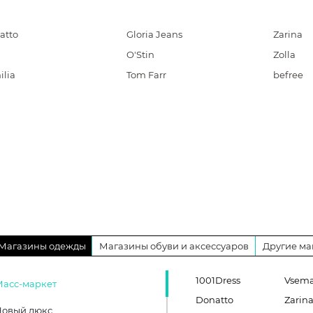
atto
Gloria Jeans
Zarina
O'Stin
Zolla
ilia
Tom Farr
befree
Магазины одежды
Магазины обуви и аксессуаров
Другие ма
1001Dress
Vsema
Масс-маркет
Donatto
Zarin
Новый люкс