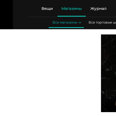
Перейти
к
Вещи
Магазины
Журнал
содержимому
Все магазины
Все торговые 