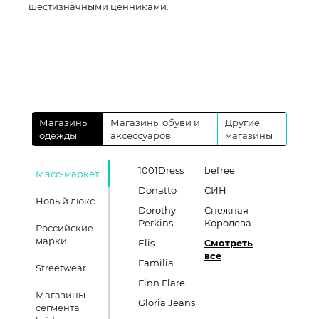
шестизначными ценниками.
Магазины
Магазины обуви и
Другие
одежды
аксессуаров
магазины
1001Dress
befree
Масс-маркет
Donatto
СИН
Новый люкс
Dorothy
Снежная
Perkins
Королева
Российские
марки
Elis
Смотреть
все
Familia
Streetwear
Finn Flare
Магазины
Gloria Jeans
сегмента