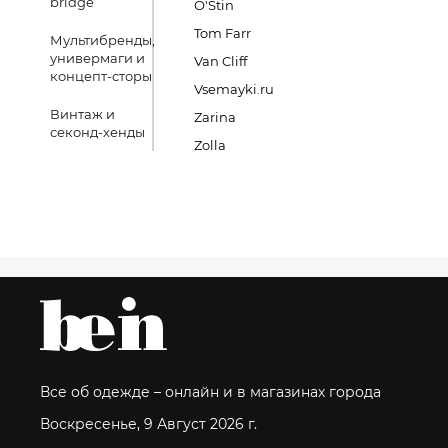
bridge
O'Stin
Tom Farr
Мультибренды,
универмаги и
Van Cliff
концепт-сторы
Vsemayki.ru
Винтаж и
Zarina
секонд-хенды
Zolla
Все об одежде – онлайн и в магазинах города
Воскресенье, 9 Август 2026 г.