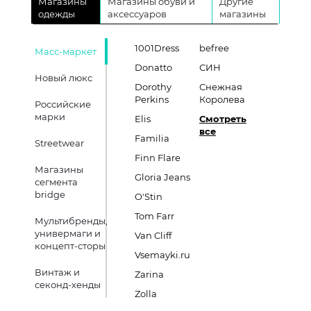
Магазины
Магазины обуви и
Другие
одежды
аксессуаров
магазины
1001Dress
befree
Масс-маркет
Donatto
СИН
Новый люкс
Dorothy
Снежная
Perkins
Королева
Российские
марки
Elis
Смотреть
все
Familia
Streetwear
Finn Flare
Магазины
Gloria Jeans
сегмента
bridge
O'Stin
Tom Farr
Мультибренды,
универмаги и
Van Cliff
концепт-сторы
Vsemayki.ru
Винтаж и
Zarina
секонд-хенды
Zolla