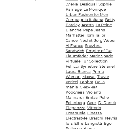
Элема
Desigual
Sophie
Ramage
Le Monique
Urban Fashion for Men
Compagnia Italiana
Betty
Barclay
Acasta
La Reine
Blanche
Pepe Jeans
Marhatter
Tom Tailor
Canoe
Neohit
Jorg Weber
Al Franco
Snezhna
Sandwich
Empire of Fur
Flaumfeder
Mario Spado
Virtuale Fur Collection
Fellicci
Symetrie
Stefanel
Laura Bianca
Prima
Woman
Maxval
Truvor
Vericci
Labbra
De la
manie
Снежная
Королева
Violanti
Malinardi
Emfasi Pelle
Fellinberg
Geox
Di Daneli
Eleganzza
Vittorio
Emanuele
Finezza
Electrastyle
Braschi
Nevris
furs
Effre
Langiotti
Ego
Pellecon
Alena