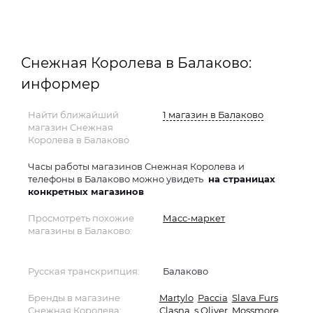
Снежная Королева в Балаково:
информер
Найти ближайший
1 магазин в Балаково
магазин Снежная
Королева в Балаково
Часы работы магазинов Снежная Королева и
телефоны в Балаково можно увидеть
на страницах
конкретных магазинов
Просмотреть похожие
Масс-маркет
магазины в Балаково:
Русская транскрипция:
Балаково
Бренды в магазине
Martylo
Paccia
Slava Furs
Снежная Королева:
Clasna
s.Oliver
Mossmore