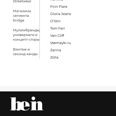
Streetwear
Finn Flare
Магазины
Gloria Jeans
сегмента
bridge
O'Stin
Tom Farr
Мультибренды,
универмаги и
Van Cliff
концепт-сторы
Vsemayki.ru
Винтаж и
Zarina
секонд-хенды
Zolla