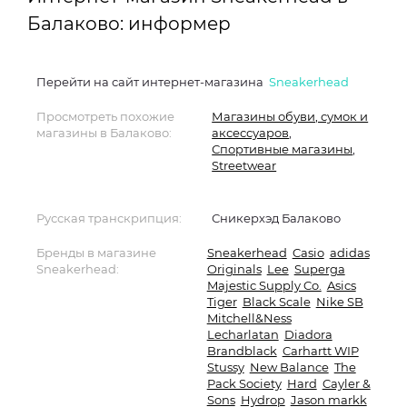
Балаково: информер
Перейти на сайт интернет-магазина
Sneakerhead
Просмотреть похожие
Магазины обуви, сумок и
магазины в Балаково:
аксессуаров
,
Спортивные магазины
,
Streetwear
Русская транскрипция:
Сникерхэд Балаково
Бренды в магазине
Sneakerhead
Casio
adidas
Sneakerhead:
Originals
Lee
Superga
Majestic Supply Co.
Asics
Tiger
Black Scale
Nike SB
Mitchell&Ness
Lecharlatan
Diadora
Brandblack
Carhartt WIP
Stussy
New Balance
The
Pack Society
Hard
Cayler &
Sons
Hydrop
Jason markk