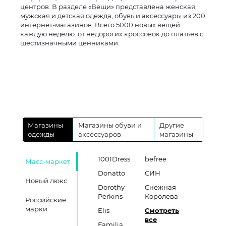
центров. В разделе «Вещи» представлена женская,
мужская и детская одежда, обувь и аксессуары из 200
интернет-магазинов. Всего 5000 новых вещей
каждую неделю: от недорогих кроссовок до платьев с
шестизначными ценниками.
Магазины
Магазины обуви и
Другие
одежды
аксессуаров
магазины
1001Dress
befree
Масс-маркет
Donatto
СИН
Новый люкс
Dorothy
Снежная
Perkins
Королева
Российские
марки
Elis
Смотреть
все
Familia