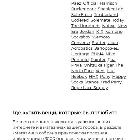
Paez
Official
Harrison
Rucker park
Sneaker Lab
Sole Fresh
Timberland
Codered
Solemate
Today
The Hundreds
Native
New
Era
Jordan
K1X
komono
Socksbox
Wemoto
Converse
Starter
Ucon
Acrobatics
Запорожец
Heritage
PUMA
Nike
Penfield
Pointer
Два
мяча
Onitsuka Tiger
The
North Face
Vans
Huf
Reebok
ННХ
Pony
Happy
Socks
Stance
Fred Perry
Rope Lace Supply
Где купить вещи, которые вы полюбите
Be-in.ru помогает находить актуальные вещи в
интернете и в магазинах вашего города. В разделе
«Магазины» собрана практически полезная
информация о 3000 брендов, магазинов и торговых