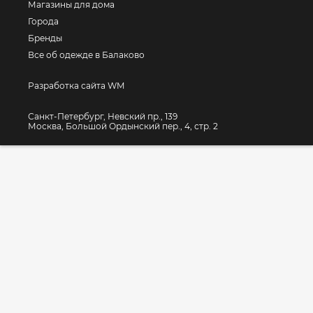
Магазины для дома
Города
Бренды
Все об одежде в Балаково
Разработка сайта WM
Санкт-Петербург, Невский пр., 139
Москва, Большой Ордынский пер., 4, стр. 2