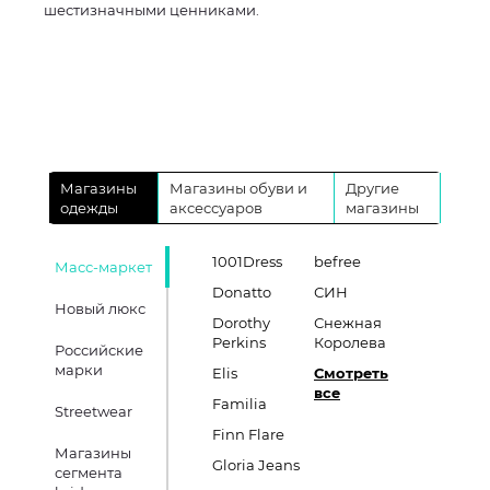
шестизначными ценниками.
Магазины
Магазины обуви и
Другие
одежды
аксессуаров
магазины
1001Dress
befree
Масс-маркет
Donatto
СИН
Новый люкс
Dorothy
Снежная
Perkins
Королева
Российские
марки
Elis
Смотреть
все
Familia
Streetwear
Finn Flare
Магазины
Gloria Jeans
сегмента