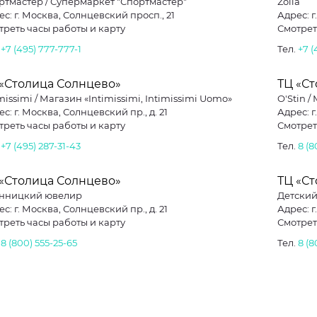
ртмастер / Супермаркет "Спортмастер"
Zolla
с: г. Москва, Солнцевский просп., 21
Адрес: г
треть часы работы и карту
Смотрет
.
+7 (495) 777-777-1
Тел.
+7 (
 «Столица Солнцево»
ТЦ «С
missimi / Магазин «Intimissimi, Intimissimi Uomo»
O'Stin /
Адрес: г. Москва, Солнцевский пр., д. 21
Адрес: г
треть часы работы и карту
Смотрет
.
+7 (495) 287-31-43
Тел.
8 (
 «Столица Солнцево»
ТЦ «С
нницкий ювелир
Детский
с: г. Москва, Солнцевский пр., д. 21
Адрес: г
треть часы работы и карту
Смотрет
.
8 (800) 555-25-65
Тел.
8 (