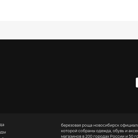
да
березовая роща новосибирск официал
которой собраны одежда, обувь и аксес
нды
магазинов в 200 городах России и 50 го