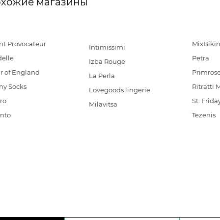
хожие магазины
nt Provocateur
MixBikin
Intimissimi
elle
Petra
Izba Rouge
r of England
Primros
La Perla
ny Socks
Ritratti 
Lovegoods lingerie
ro
St. Frida
Milavitsa
anto
Tezenis