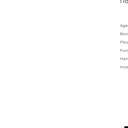
По
Age
Bord
Fleu
Fun
Han
Inc