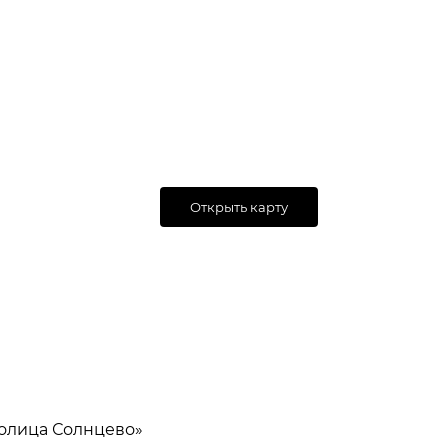
Открыть карту
толица Солнцево»