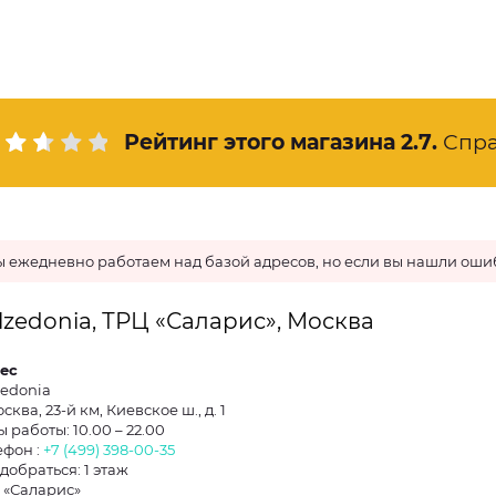
Рейтинг этого магазина
2.7
.
Спр
 ежедневно работаем над базой адресов, но если вы нашли ошиб
lzedonia, ТРЦ «Саларис», Москва
ес
zedonia
осква, 23-й км, Киевское ш., д. 1
 работы: 10.00 – 22.00
ефон :
+7 (499) 398-00-35
добраться: 1 этаж
 «Саларис»