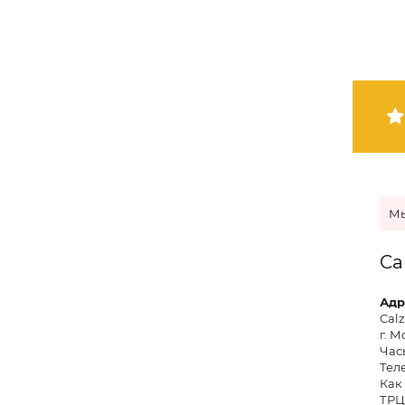
Мы
Ca
Адр
Cal
г. М
Часы
Тел
Как 
ТРЦ