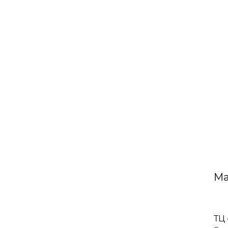
Ма
ТЦ