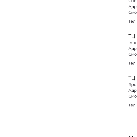
Спо
Адре
Смо
Тел
ТЦ
Inti
Смо
Тел
ТЦ
Бро
Адре
Смо
Тел