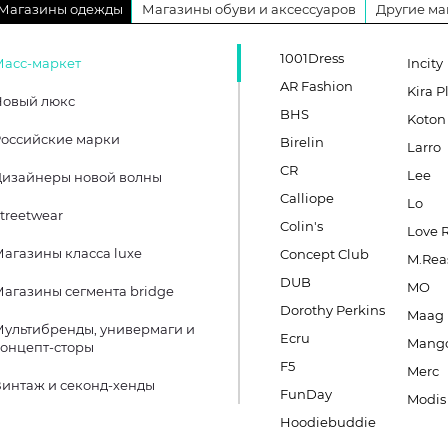
Магазины одежды
Магазины обуви и аксессуаров
Другие ма
1001Dress
Масс-маркет
Incity
AR Fashion
Kira P
Новый люкс
BHS
Koton
оссийские марки
Birelin
Larro
CR
Lee
Дизайнеры новой волны
Calliope
Lo
treetwear
Colin's
Love 
агазины класса luxe
Concept Club
M.Rea
DUB
MO
агазины сегмента bridge
Dorothy Perkins
Maag
ультибренды, универмаги и
Ecru
Mang
онцепт-сторы
F5
Merc
интаж и секонд-хенды
FunDay
Modis
Hoodiebuddie