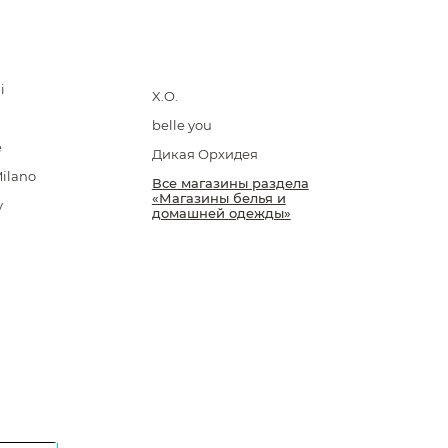
i
X.O.
belle you
e
Дикая Орхидея
Milano
Все магазины раздела
«Магазины белья и
y
домашней одежды»