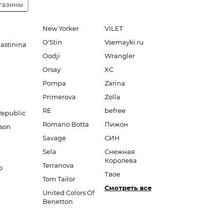
газины
New Yorker
VILET
O'Stin
Vsemayki.ru
lastinina
Oodji
Wrangler
Orsay
XC
Pompa
Zarina
Primerova
Zolla
RE
befree
Republic
Romano Botta
Пижон
son
Savage
СИН
Sela
Снежная
Королева
Terranova
o
Твое
Tom Tailor
Смотреть все
United Colors Of
Benetton