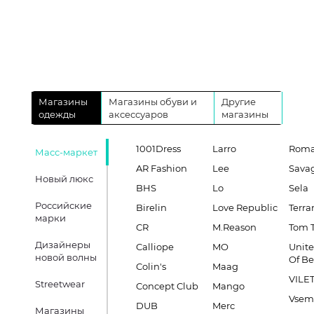
Магазины
Магазины обуви и
Другие
одежды
аксессуаров
магазины
1001Dress
Larro
Roma
Масс-маркет
AR Fashion
Lee
Sava
Новый люкс
BHS
Lo
Sela
Российские
Birelin
Love Republic
Terra
марки
CR
M.Reason
Tom T
Дизайнеры
Calliope
MO
Unite
новой волны
Of B
Colin's
Maag
VILE
Streetwear
Concept Club
Mango
Vsem
DUB
Merc
Магазины