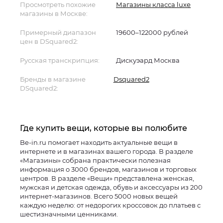
Просмотреть похожие
Магазины класса luxe
магазины в Москве:
Примерный диапазон
19600–122000 рублей
цен в DSquared2:
Русская транскрипция:
Дискуэард Москва
Бренды в магазине
Dsquared2
DSquared2:
Где купить вещи, которые вы полюбите
Be-in.ru помогает находить актуальные вещи в
интернете и в магазинах вашего города. В разделе
«Магазины» собрана практически полезная
информация о 3000 брендов, магазинов и торговых
центров. В разделе «Вещи» представлена женская,
мужская и детская одежда, обувь и аксессуары из 200
интернет-магазинов. Всего 5000 новых вещей
каждую неделю: от недорогих кроссовок до платьев с
шестизначными ценниками.