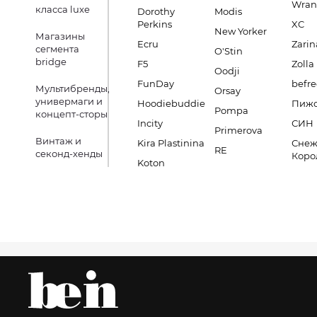
Wran
класса luxe
Dorothy
Modis
Perkins
XC
New Yorker
Магазины
Ecru
Zarin
сегмента
O'Stin
bridge
F5
Zolla
Oodji
FunDay
befre
Мультибренды,
Orsay
универмаги и
Hoodiebuddie
Пиж
Pompa
концепт-сторы
Incity
СИН
Primerova
Винтаж и
Kira Plastinina
Снеж
RE
секонд-хенды
Коро
Koton