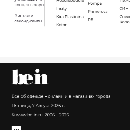
Hoodiebuddie
Пиж
Pompa
концепт-сторы
Incity
СИН
Primerova
Винтаж и
Kira Plastinina
Снеж
RE
секонд-хенды
Коро
Koton
Все об одежде – онлайн и в магазинах города
Пятница, 7 Август 2026 г.
© www.be-in.ru. 2006 – 2026