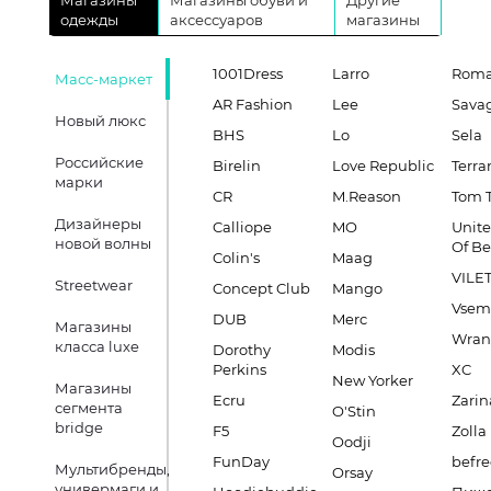
Магазины
Магазины обуви и
Другие
одежды
аксессуаров
магазины
1001Dress
Larro
Roma
Масс-маркет
AR Fashion
Lee
Sava
Новый люкс
BHS
Lo
Sela
Российские
Birelin
Love Republic
Terra
марки
CR
M.Reason
Tom T
Дизайнеры
Calliope
MO
Unite
новой волны
Of B
Colin's
Maag
VILE
Streetwear
Concept Club
Mango
Vsem
DUB
Merc
Магазины
Wran
класса luxe
Dorothy
Modis
Perkins
XC
New Yorker
Магазины
Ecru
Zarin
сегмента
O'Stin
bridge
F5
Zolla
Oodji
FunDay
befre
Мультибренды,
Orsay
универмаги и