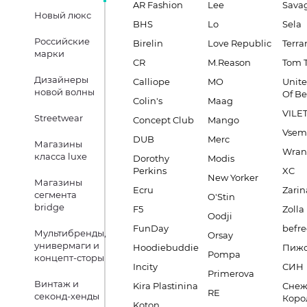
AR Fashion
Lee
Sava
Новый люкс
BHS
Lo
Sela
Российские
Birelin
Love Republic
Terra
марки
CR
M.Reason
Tom T
Дизайнеры
Calliope
MO
Unite
новой волны
Of B
Colin's
Maag
VILE
Streetwear
Concept Club
Mango
Vsem
DUB
Merc
Магазины
Wran
класса luxe
Dorothy
Modis
Perkins
XC
New Yorker
Магазины
Ecru
Zarin
сегмента
O'Stin
bridge
F5
Zolla
Oodji
FunDay
befre
Мультибренды,
Orsay
универмаги и
Hoodiebuddie
Пиж
Pompa
концепт-сторы
Incity
СИН
Primerova
Винтаж и
Kira Plastinina
Снеж
RE
секонд-хенды
Коро
Koton