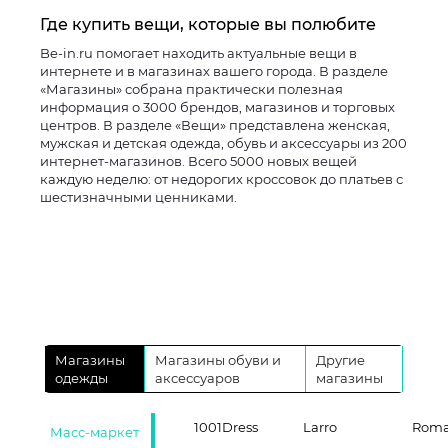
Где купить вещи, которые вы полюбите
Be-in.ru помогает находить актуальные вещи в
интернете и в магазинах вашего города. В разделе
«Магазины» собрана практически полезная
информация о 3000 брендов, магазинов и торговых
центров. В разделе «Вещи» представлена женская,
мужская и детская одежда, обувь и аксессуары из 200
интернет-магазинов. Всего 5000 новых вещей
каждую неделю: от недорогих кроссовок до платьев с
шестизначными ценниками.
Магазины
Магазины обуви и
Другие
одежды
аксессуаров
магазины
1001Dress
Larro
Roma
Масс-маркет