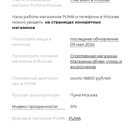
магазин PUMA в Москве
Часы работы магазинов PUMA и телефоны в Москве
можно увидеть
на страницах конкретных
магазинов
Посмотреть вещи в
последнее обновление
каталоге:
09 мая 2024
Просмотреть похожие
Спортивные магазины
,
магазины в Москве:
Магазины обуви, сумок и
аксессуаров
Примерный диапазон
около 16800 рублей
цен в PUMA:
Русская транскрипция:
Пума Москва
Индекс прозрачности:
51%
Бренды в магазине PUMA:
PUMA