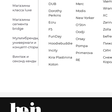
Vsem
DUB
Merc
Магазины
Wran
класса luxe
Dorothy
Modis
Perkins
XC
New Yorker
Магазины
Ecru
Zarin
сегмента
O'Stin
bridge
F5
Zolla
Oodji
FunDay
befre
Мультибренды,
Orsay
универмаги и
Hoodiebuddie
Пиж
Pompa
концепт-сторы
Incity
СИН
Primerova
Винтаж и
Kira Plastinina
Снеж
RE
секонд-хенды
Коро
Koton