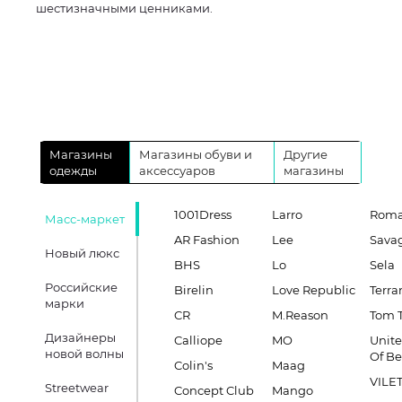
шестизначными ценниками.
Магазины
Магазины обуви и
Другие
одежды
аксессуаров
магазины
1001Dress
Larro
Roma
Масс-маркет
AR Fashion
Lee
Sava
Новый люкс
BHS
Lo
Sela
Российские
Birelin
Love Republic
Terra
марки
CR
M.Reason
Tom T
Дизайнеры
Calliope
MO
Unite
новой волны
Of B
Colin's
Maag
VILE
Streetwear
Concept Club
Mango