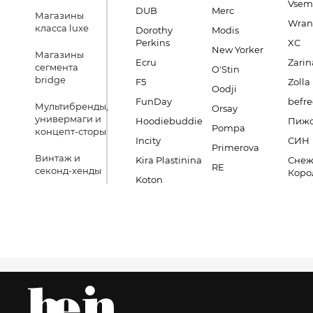
Vsem
DUB
Merc
Магазины
Wran
класса luxe
Dorothy
Modis
Perkins
XC
New Yorker
Магазины
Ecru
Zarin
сегмента
O'Stin
bridge
F5
Zolla
Oodji
FunDay
befre
Мультибренды,
Orsay
универмаги и
Hoodiebuddie
Пиж
Pompa
концепт-сторы
Incity
СИН
Primerova
Винтаж и
Kira Plastinina
Снеж
RE
секонд-хенды
Коро
Koton