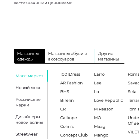
шестизначными ценниками.
Магазины
Магазины обуви и
Другие
одежды
аксессуаров
магазины
1001Dress
Larro
Roma
Масс-маркет
AR Fashion
Lee
Sava
Новый люкс
BHS
Lo
Sela
Российские
Birelin
Love Republic
Terra
марки
CR
M.Reason
Tom T
Дизайнеры
Calliope
MO
Unite
новой волны
Of B
Colin's
Maag
VILE
Streetwear
Concept Club
Mango