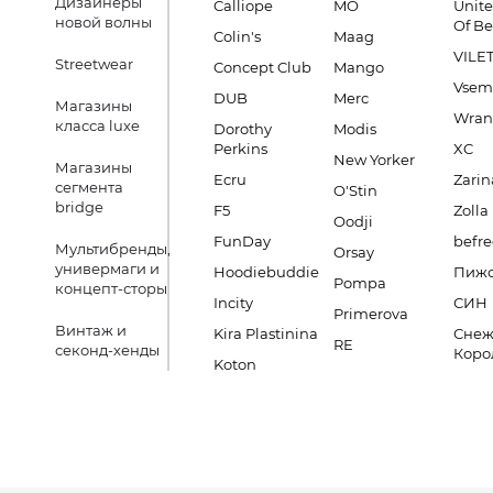
Дизайнеры
Calliope
MO
Unite
новой волны
Of B
Colin's
Maag
VILE
Streetwear
Concept Club
Mango
Vsem
DUB
Merc
Магазины
Wran
класса luxe
Dorothy
Modis
Perkins
XC
New Yorker
Магазины
Ecru
Zarin
сегмента
O'Stin
bridge
F5
Zolla
Oodji
FunDay
befre
Мультибренды,
Orsay
универмаги и
Hoodiebuddie
Пиж
Pompa
концепт-сторы
Incity
СИН
Primerova
Винтаж и
Kira Plastinina
Снеж
RE
секонд-хенды
Коро
Koton