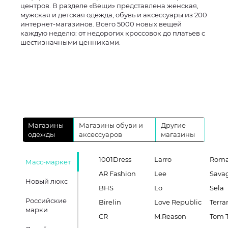
центров. В разделе «Вещи» представлена женская,
мужская и детская одежда, обувь и аксессуары из 200
интернет-магазинов. Всего 5000 новых вещей
каждую неделю: от недорогих кроссовок до платьев с
шестизначными ценниками.
Магазины
Магазины обуви и
Другие
одежды
аксессуаров
магазины
1001Dress
Larro
Roma
Масс-маркет
AR Fashion
Lee
Sava
Новый люкс
BHS
Lo
Sela
Российские
Birelin
Love Republic
Terra
марки
CR
M.Reason
Tom T