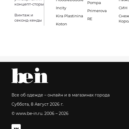
Pompa
концепт-сторы
Incity
СИН
Primerova
Винтаж и
Kira Plastinina
Снеж
RE
секонд-хенды
Коро
Koton
Все об одежде – онлайн и в магазинах города
Суббота, 8 Август 2026 г.
© www.be-in.ru. 2006 – 2026