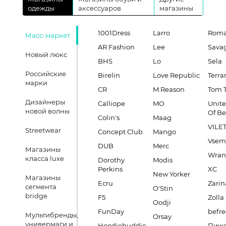
одежды
аксессуаров
магазины
1001Dress
Larro
Roma
Масс-маркет
AR Fashion
Lee
Sava
Новый люкс
BHS
Lo
Sela
Российские
Birelin
Love Republic
Terra
марки
CR
M.Reason
Tom T
Дизайнеры
Calliope
MO
Unite
новой волны
Of B
Colin's
Maag
VILE
Streetwear
Concept Club
Mango
Vsem
DUB
Merc
Магазины
Wran
класса luxe
Dorothy
Modis
Perkins
XC
New Yorker
Магазины
Ecru
Zarin
сегмента
O'Stin
bridge
F5
Zolla
Oodji
FunDay
befre
Мультибренды,
Orsay
универмаги и
Hoodiebuddie
Пиж