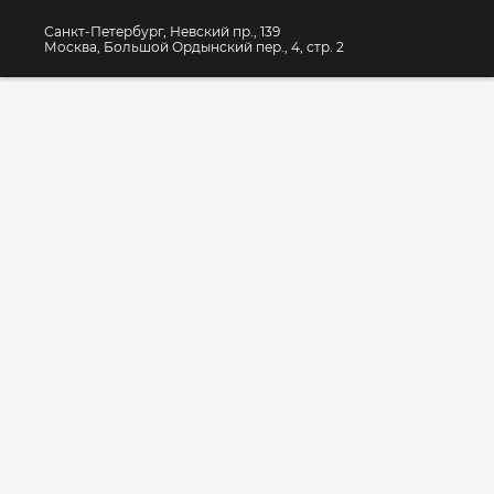
Санкт-Петербург, Невский пр., 139
Москва, Большой Ордынский пер., 4, стр. 2