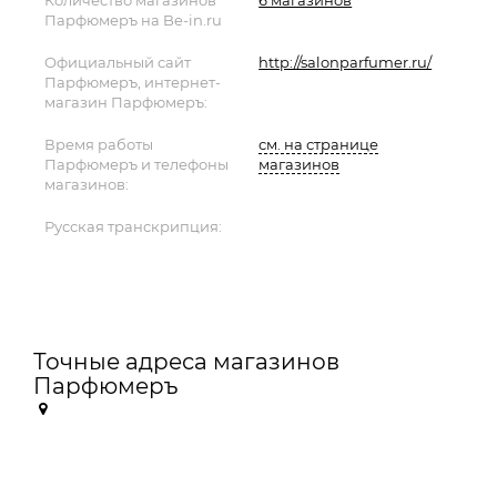
Количество магазинов
6 магазинов
Парфюмеръ на Be-in.ru
Официальный сайт
http://salonparfumer.ru/
Парфюмеръ, интернет-
магазин Парфюмеръ:
Время работы
см. на странице
Парфюмеръ и телефоны
магазинов
магазинов:
Русская транскрипция:
Точные адреса магазинов
Парфюмеръ