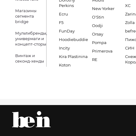
Dorothy
Modis
Perkins
XC
New Yorker
Магазины
Ecru
Zarin
сегмента
O'Stin
bridge
F5
Zolla
Oodji
FunDay
befre
Мультибренды,
Orsay
универмаги и
Hoodiebuddie
Пиж
Pompa
концепт-сторы
Incity
СИН
Primerova
Винтаж и
Kira Plastinina
Снеж
RE
секонд-хенды
Коро
Koton