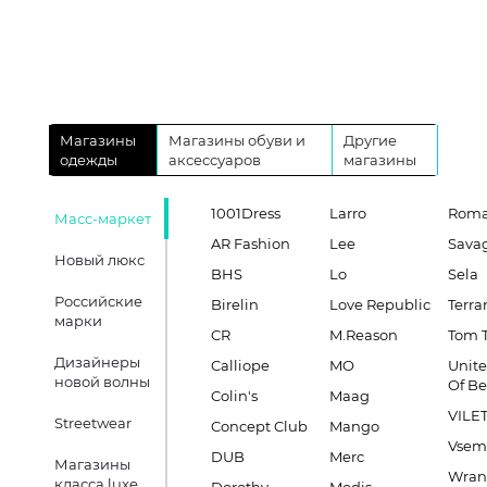
Магазины
Магазины обуви и
Другие
одежды
аксессуаров
магазины
1001Dress
Larro
Roma
Масс-маркет
AR Fashion
Lee
Sava
Новый люкс
BHS
Lo
Sela
Российские
Birelin
Love Republic
Terra
марки
CR
M.Reason
Tom T
Дизайнеры
Calliope
MO
Unite
новой волны
Of B
Colin's
Maag
VILE
Streetwear
Concept Club
Mango
Vsem
DUB
Merc
Магазины
Wran
класса luxe