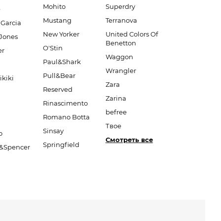
Mohito
Superdry
e
Mustang
Terranova
 Garcia
New Yorker
United Colors Of
Jones
Benetton
O'Stin
er
Waggon
Paul&Shark
Wrangler
Pull&Bear
ikiki
Zara
Reserved
Zarina
Rinascimento
befree
Romano Botta
Твое
Sinsay
o
Смотреть все
Springfield
&Spencer