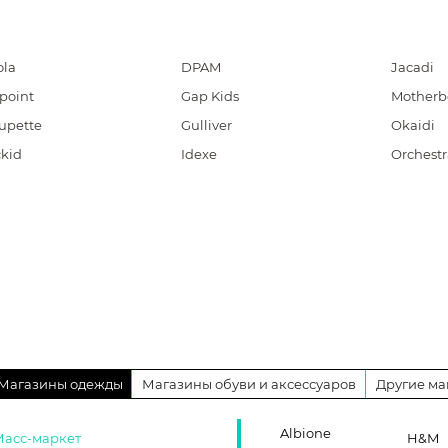
ola
DPAM
Jacadi
point
Gap Kids
Motherb
upette
Gulliver
Okaidi
ckid
Idexe
Orchestr
Магазины одежды
Магазины обуви и аксессуаров
Другие ма
Albione
Масс-маркет
H&M