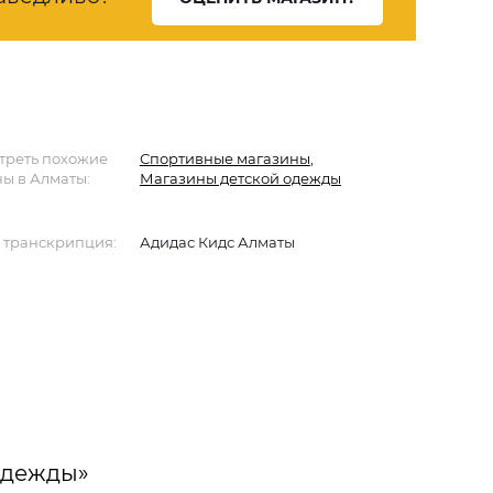
треть похожие
Спортивные магазины
,
ы в Алматы:
Магазины детской одежды
 транскрипция:
Адидас Кидс Алматы
одежды»