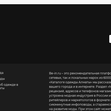
да
Be-in.ru – это рекомендательная платф
сетевых, так и локальных марок из 6000
нды
«
Каталоге одежды Алматы
» мы рассказ
об одежде в
вашего города и в интернете. Раздел «
аты
рецензий, адресов и телефонов магазинов и торговых центров
устроена модная индустрия в России и
ритейлеров и маркетологов в формате 
сиюминутные инфоповоды, а стараемся
на развитие моды. При этом сайт може