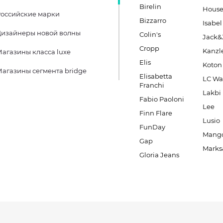
Birelin
Hous
оссийские марки
Bizzarro
Isabel
Дизайнеры новой волны
Colin's
Jack&
Cropp
Kanzl
агазины класса luxe
Elis
Koton
агазины сегмента bridge
Elisabetta
LC Wa
Franchi
Lakbi
Fabio Paoloni
Lee
Finn Flare
Lusio
FunDay
Mang
Gap
Marks
Gloria Jeans