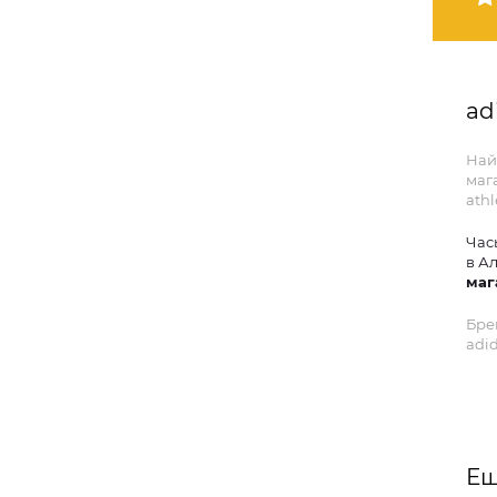
ad
Най
маг
athl
Час
в А
маг
Бре
adid
Ещ