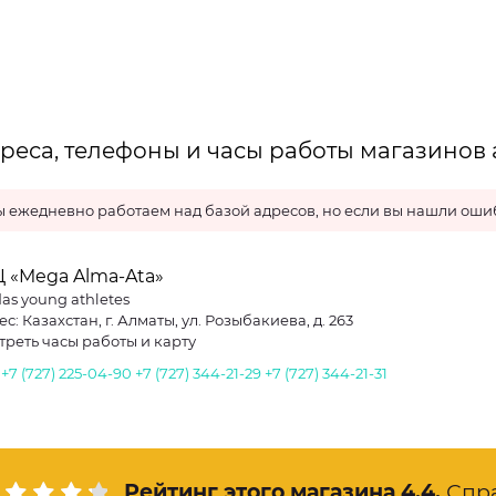
реса, телефоны и часы работы магазинов a
 ежедневно работаем над базой адресов, но если вы нашли ошиб
 «Mega Alma-Ata»
as young athletes
с: Казахстан, г. Алматы, ул. Розыбакиева, д. 263
треть часы работы и карту
.
+7 (727) 225-04-90
+7 (727) 344-21-29
+7 (727) 344-21-31
Рейтинг этого магазина
4.4
.
Спр