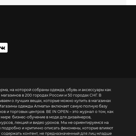
орма, на которой собраны одежда, обувь и аксессуары как
 магазинов в 200 городах России и 50 городах СНГ. В
ываем о лучших вещах, которые можно купить в магазинах
Магазины одежды Алматы
» включает самую полную базу
. BE IN OPEN – это журнал о том, как
 мире:
бизнес-обучение в моде для дизайнеров,
курсов, лекций и видео уроков
. Мы не ориентируемся на
 подробно и критично описать феномены, которые влияют
т содержать контент, не предназначенный для лиц младше