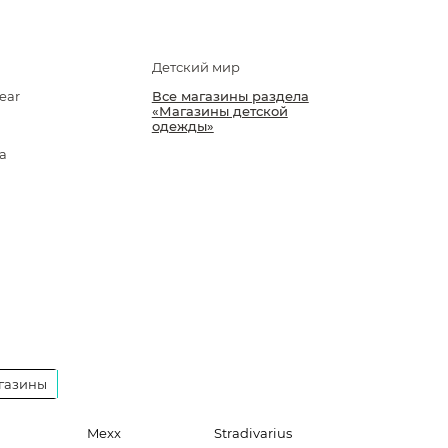
Детский мир
ear
Все магазины раздела
«Магазины детской
одежды»
a
газины
Mexx
Stradivarius