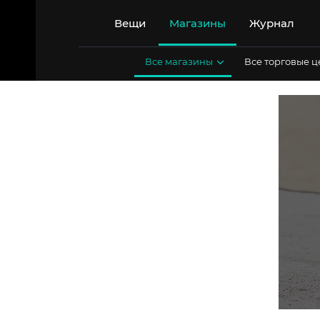
Перейти
к
Вещи
Магазины
Журнал
содержимому
Все магазины
Все торговые 