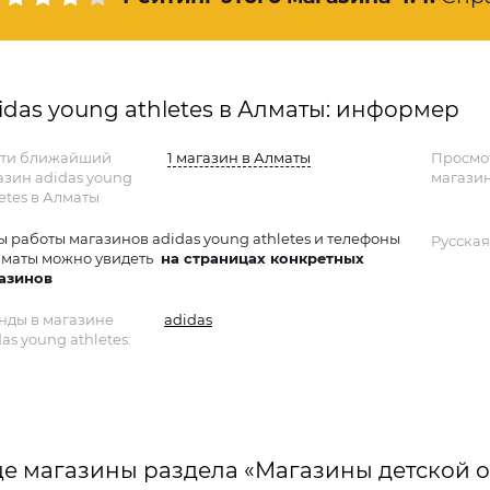
idas young athletes в Алматы: информер
ти ближайший
1 магазин в Алматы
Просмо
азин adidas young
магазин
etes в Алматы
ы работы магазинов adidas young athletes и телефоны
Русская
лматы можно увидеть
на страницах конкретных
азинов
нды в магазине
adidas
as young athletes:
е магазины раздела «Магазины детской 