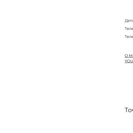
Дет
Тел
Тел
О М
YOU
То