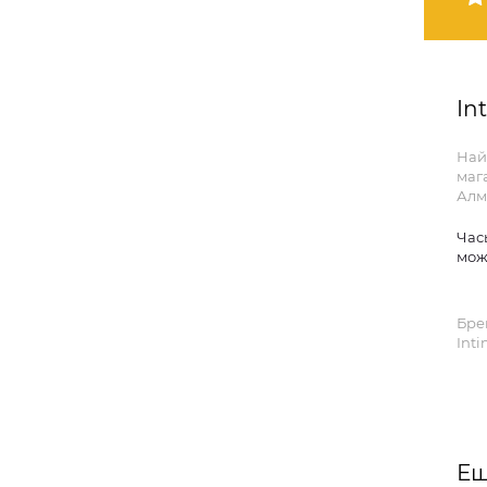
In
Най
мага
Алм
Час
мож
Бре
Inti
Ещ