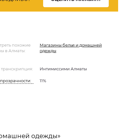
треть похожие
Магазины белья и домашней
ы в Алматы:
одежды
 транскрипция:
Интимиссими Алматы
прозрачности:
11%
домашней одежды»