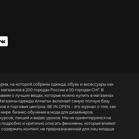
орма, на которой собраны одежда, обувь и аксессуары как
 магазинов в 200 городах России и 50 городах СНГ. В
ываем о лучших вещах, которые можно купить в магазинах
Магазины одежды Алматы
» включает самую полную базу
. BE IN OPEN – это журнал о том, как
 мире:
бизнес-обучение в моде для дизайнеров,
курсов, лекций и видео уроков
. Мы не ориентируемся на
 подробно и критично описать феномены, которые влияют
т содержать контент, не предназначенный для лиц младше