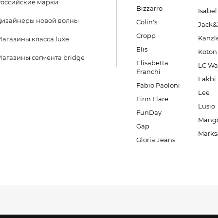
оссийские марки
Bizzarro
Isabel
Дизайнеры новой волны
Colin's
Jack&
Cropp
Kanzl
агазины класса luxe
Elis
Koton
агазины сегмента bridge
Elisabetta
LC Wa
Franchi
Lakbi
Fabio Paoloni
Lee
Finn Flare
Lusio
FunDay
Mang
Gap
Marks
Gloria Jeans