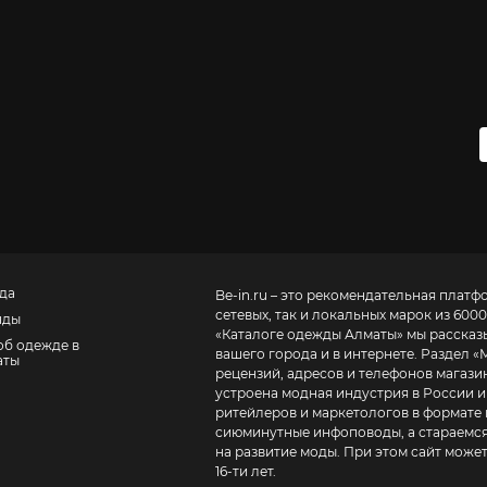
да
Be-in.ru – это рекомендательная платф
сетевых, так и локальных марок из 6000
нды
«
Каталоге одежды Алматы
» мы рассказ
об одежде в
вашего города и в интернете. Раздел «
аты
рецензий, адресов и телефонов магазинов и торговых центров
устроена модная индустрия в России и
ритейлеров и маркетологов в формате 
сиюминутные инфоповоды, а стараемся
на развитие моды. При этом сайт може
16-ти лет.