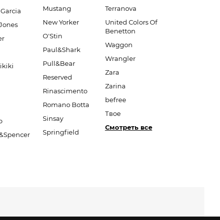
Mustang
Terranova
 Garcia
New Yorker
United Colors Of
Jones
Benetton
O'Stin
er
Waggon
Paul&Shark
Wrangler
Pull&Bear
ikiki
Zara
Reserved
Zarina
Rinascimento
befree
Romano Botta
Твое
Sinsay
o
Смотреть все
Springfield
&Spencer