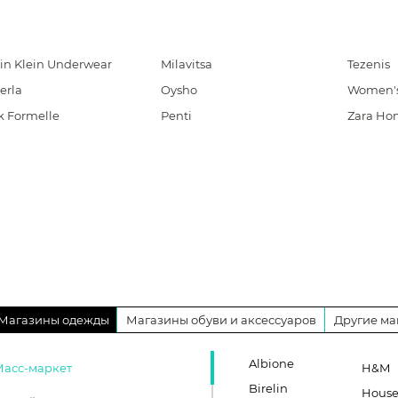
in Klein Underwear
Milavitsa
Tezenis
erla
Oysho
Women's
k Formelle
Penti
Zara Ho
Магазины одежды
Магазины обуви и аксессуаров
Другие ма
Albione
Масс-маркет
H&M
Birelin
Hous