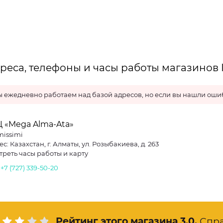
реса, телефоны и часы работы магазинов I
 ежедневно работаем над базой адресов, но если вы нашли ошиб
 «Mega Alma-Ata»
missimi
с: Казахстан, г. Алматы, ул. Розыбакиева, д. 263
треть часы работы и карту
.
+7 (727) 339-50-20
Рейтинг этого магазина
3.0
.
Спр