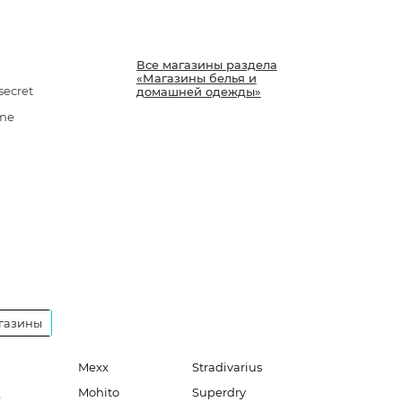
Все магазины раздела
«Магазины белья и
ecret
домашней одежды»
me
газины
Mexx
Stradivarius
Mohito
Superdry
e