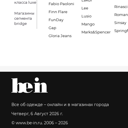
Lakbi
класса luxe
Fabio Paoloni
Rinasc
Lee
Finn Flare
Магазины
Romano
Lusio
сегмента
FunDay
Sinsay
bridge
Mango
Gap
Springf
Marks&Spencer
Gloria Jeans
Все об одежде – онлайн и в магазинах города
Четверг, 6 Август 2026 г.
© www.be-in.ru. 2006 – 2026