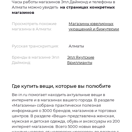
Часы работы магазинов Эпл Даймонд и телефоны в
Алматы можно увидеть
на страницах конкретных
магазинов
Просмотреть похожие
Магазины ювелирных
магазины в Алматы:
украшений и бижутерии
Русская транскрипция:
Алматы
Бренды в магазине Эпл
Эпл Якутские
Даймонд:
Бриллианты
Где купить вещи, которые вы полюбите
Be-in.ru помогает находить актуальные вещи в
интернете и в магазинах вашего города. В разделе
«Магазины» собрана практически полезная
информация о 3000 брендов, магазинов и торговых
центров. В разделе «Вещи» представлена женская,
мужская и детская одежда, обувь и аксессуары из 200
интернет-магазинов. Всего 5000 новых вещей
каждую неделю: от недорогих кроссовок до платьев с