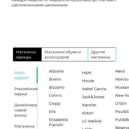
шестизначными ценниками.
Магазины
Магазины обуви и
Другие
одежды
аксессуаров
магазины
Albione
Mexx
Масс-
H&M
маркет
Birelin
Mohito
House
Bizzarro
Musta
Российские
Isabel Garcia
марки
Colin's
New Yo
Jack&Jones
Cropp
O'Stin
Дизайнеры
Kanzler
новой
Elis
Paul&S
Koton
волны
Elisabetta
Pull&B
LC Waikiki
Franchi
Магазины
Reserv