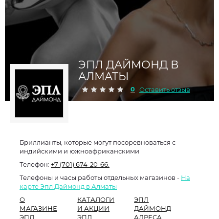
ЭПЛ ДАЙМОНД В
АЛМАТЫ
0
Оставить отзыв
Бриллианты, которые могут посоревноваться с
индийскими и южноафриканскими
Телефон:
+7 (701) 674-20-66.
Телефоны и часы работы отдельных магазинов -
На
карте Эпл Даймонд в Алматы
О
КАТАЛОГИ
ЭПЛ
МАГАЗИНЕ
И АКЦИИ
ДАЙМОНД
ЭПЛ
ЭПЛ
АДРЕСА