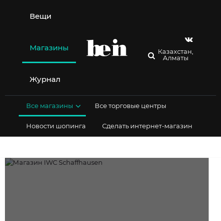
Перейти
к
Вещи
содержимому
Магазины
Казахстан,
Алматы
Журнал
Все магазины
Все торговые центры
Новости шопинга
Сделать интернет-магазин