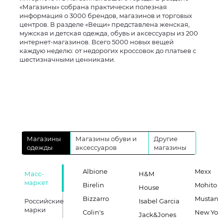
«Магазины» собрана практически полезная
информация о 3000 брендов, магазинов и торговых
центров. В разделе «Вещи» представлена женская,
мужская и детская одежда, обувь и аксессуары из 200
интернет-магазинов. Всего 5000 новых вещей
каждую неделю: от недорогих кроссовок до платьев с
шестизначными ценниками.
Магазины
Магазины обуви и
Другие
одежды
аксессуаров
магазины
Albione
Mexx
Масс-
H&M
маркет
Birelin
Mohito
House
Bizzarro
Musta
Российские
Isabel Garcia
марки
Colin's
New Yo
Jack&Jones