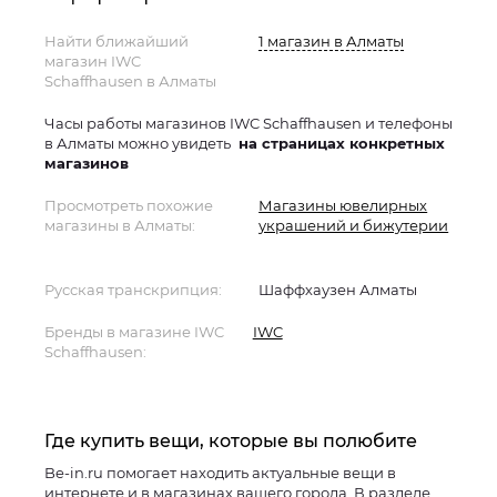
Найти ближайший
1 магазин в Алматы
магазин IWC
Schaffhausen в Алматы
Часы работы магазинов IWC Schaffhausen и телефоны
в Алматы можно увидеть
на страницах конкретных
магазинов
Просмотреть похожие
Магазины ювелирных
магазины в Алматы:
украшений и бижутерии
Русская транскрипция:
Шаффхаузен Алматы
Бренды в магазине IWC
IWC
Schaffhausen:
Где купить вещи, которые вы полюбите
Be-in.ru помогает находить актуальные вещи в
интернете и в магазинах вашего города. В разделе