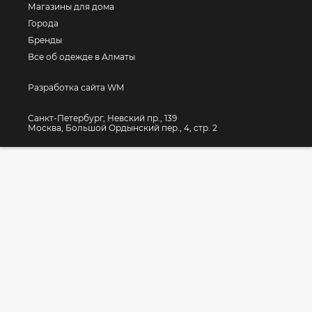
Магазины для дома
Города
Бренды
Все об одежде в Алматы
Разработка сайта WM
Санкт-Петербург, Невский пр., 139
Москва, Большой Ордынский пер., 4, стр. 2