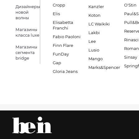
Cropp
O'Stin
Дизайнеры
Kanzler
новой
Elis
Paul&S
Koton
волны
Elisabetta
Pull&B
LC Waikiki
Franchi
Магазины
Reserv
Lakbi
класса luxe
Fabio Paoloni
Rinasc
Lee
Finn Flare
Магазины
Romano
Lusio
сегмента
FunDay
Sinsay
bridge
Mango
Gap
Springf
Marks&Spencer
Gloria Jeans