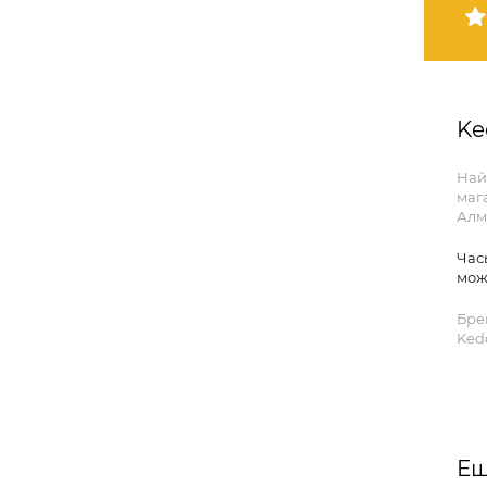
Ke
Най
маг
Алм
Час
мож
Бре
Ked
Ещ