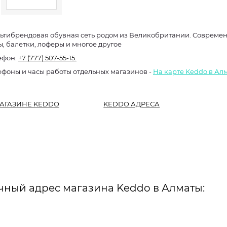
ьтибрендовая обувная сеть родом из Великобритании. Современна
ы, балетки, лоферы и многое другое
ефон:
+7 (777) 507-55-15.
ефоны и часы работы отдельных магазинов -
На карте Keddo в Ал
АГАЗИНЕ KEDDO
KEDDO АДРЕСА
чный адрес магазина Keddo в Алматы: