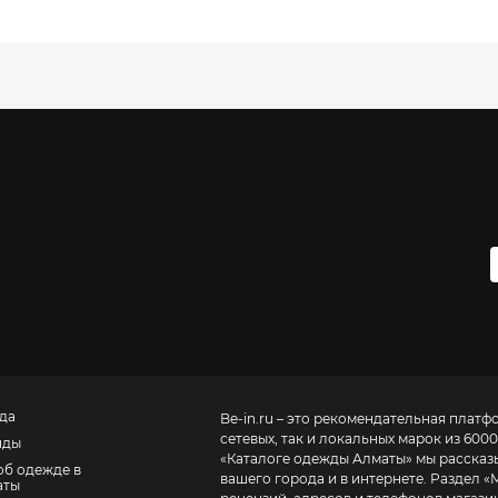
да
Be-in.ru – это рекомендательная платф
сетевых, так и локальных марок из 6000
нды
«
Каталоге одежды Алматы
» мы рассказ
об одежде в
вашего города и в интернете. Раздел «
аты