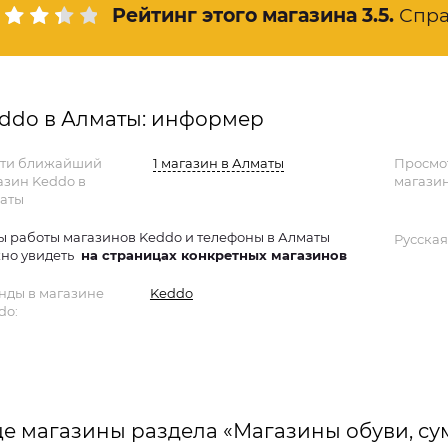
Рейтинг этого магазина
3.5
.
Спра
ddo в Алматы: информер
ти ближайший
1 магазин в Алматы
Просмо
азин Keddo в
магазин
аты
ы работы магазинов Keddo и телефоны в Алматы
Русская
но увидеть
на страницах конкретных магазинов
нды в магазине
Keddo
do:
е магазины раздела «Магазины обуви, су