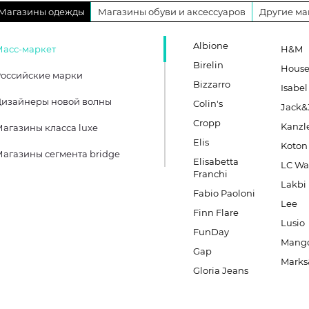
Магазины одежды
Магазины обуви и аксессуаров
Другие ма
Albione
Масс-маркет
H&M
Birelin
Hous
оссийские марки
Bizzarro
Isabel
Дизайнеры новой волны
Colin's
Jack&
Cropp
Kanzl
агазины класса luxe
Elis
Koton
агазины сегмента bridge
Elisabetta
LC Wa
Franchi
Lakbi
Fabio Paoloni
Lee
Finn Flare
Lusio
FunDay
Mang
Gap
Marks
Gloria Jeans