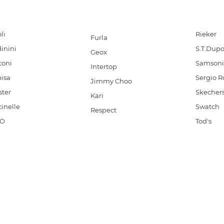
li
Rieker
Furla
inini
S.T.Dup
Geox
coni
Samsoni
Intertop
isa
Sergio R
Jimmy Choo
ster
Skecher
Kari
inelle
Swatch
Respect
CO
Tod's