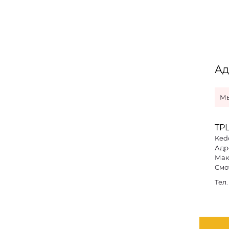
Ад
Мы
ТР
Ked
Адре
Мак
Смо
Тел