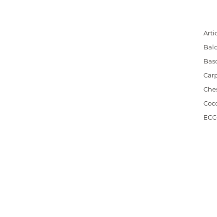
Artio
Bald
Bas
Carp
Che
Cocc
EC