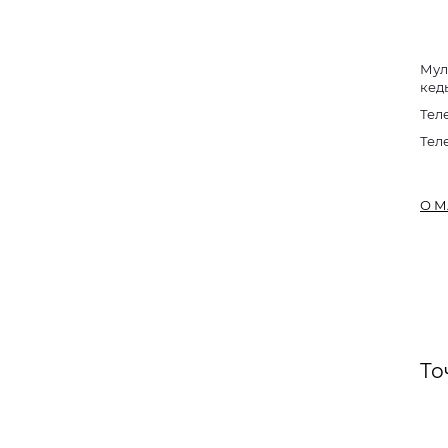
Мул
кед
Тел
Тел
О М
То