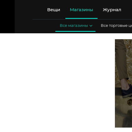
Перейти
к
Вещи
Магазины
Журнал
содержимому
Все магазины
Все торговые 