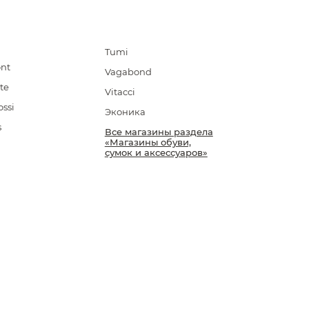
Tumi
ont
Vagabond
te
Vitacci
ossi
Эконика
s
Все магазины раздела
«Магазины обуви,
сумок и аксессуаров»