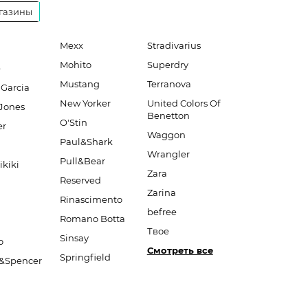
газины
Mexx
Stradivarius
Mohito
Superdry
e
Mustang
Terranova
 Garcia
New Yorker
United Colors Of
Jones
Benetton
O'Stin
er
Waggon
Paul&Shark
Wrangler
Pull&Bear
ikiki
Zara
Reserved
Zarina
Rinascimento
befree
Romano Botta
Твое
Sinsay
o
Смотреть все
Springfield
&Spencer