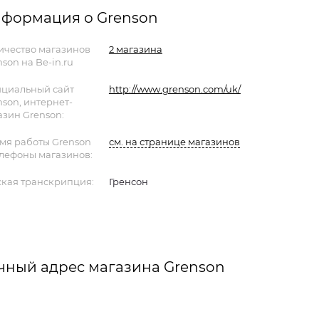
формация о Grenson
ичество магазинов
2 магазина
son на Be-in.ru
циальный сайт
http://www.grenson.com/uk/
nson, интернет-
азин Grenson:
мя работы Grenson
см. на странице магазинов
елефоны магазинов:
ская транскрипция:
Гренсон
чный адрес магазина Grenson