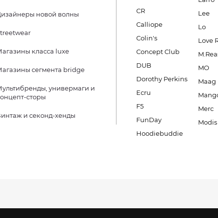
CR
Lee
Дизайнеры новой волны
Calliope
Lo
treetwear
Colin's
Love 
агазины класса luxe
Concept Club
M.Rea
DUB
MO
агазины сегмента bridge
Dorothy Perkins
Maag
ультибренды, универмаги и
Ecru
Mang
онцепт-сторы
F5
Merc
интаж и секонд-хенды
FunDay
Modis
Hoodiebuddie