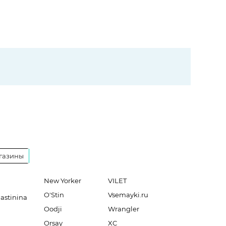
газины
New Yorker
VILET
O'Stin
Vsemayki.ru
lastinina
Oodji
Wrangler
Orsay
XC