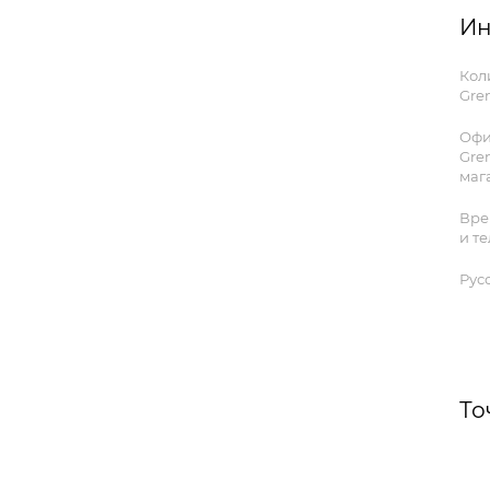
Ин
Кол
Gren
Офи
Gre
маг
Вре
и т
Рус
То