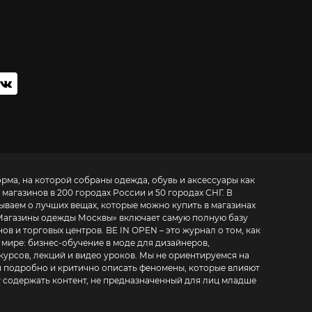
орма, на которой собраны одежда, обувь и аксессуары как
 магазинов в 200 городах России и 50 городах СНГ. В
зываем о лучших вещах, которые можно купить в магазинах
Магазины одежды Москвы
» включает самую полную базу
. BE IN OPEN – это журнал о том, как
 мире:
бизнес-обучение в моде для дизайнеров,
курсов, лекций и видео уроков
. Мы не ориентируемся на
 подробно и критично описать феномены, которые влияют
т содержать контент, не предназначенный для лиц младше