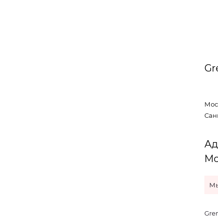
Gr
Моск
Санк
Ад
Мо
Мы
Gre