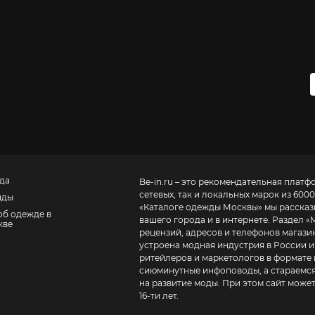
да
Be-in.ru – это рекомендательная платф
сетевых, так и локальных марок из 6000
нды
«
Каталоге одежды Москвы
» мы расска
об одежде в
вашего города и в интернете. Раздел «
кве
рецензий, адресов и телефонов магазинов и торговых центров
устроена модная индустрия в России и
ритейлеров и маркетологов в формате 
сиюминутные инфоповоды, а стараемся
на развитие моды. При этом сайт може
16-ти лет.