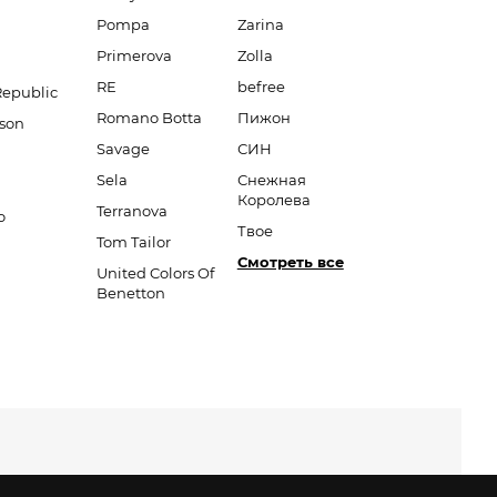
Pompa
Zarina
Primerova
Zolla
RE
befree
Republic
Romano Botta
Пижон
son
Savage
СИН
Sela
Снежная
Королева
Terranova
o
Твое
Tom Tailor
Смотреть все
United Colors Of
Benetton