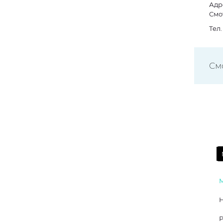
Адре
Смо
Тел
См
Р