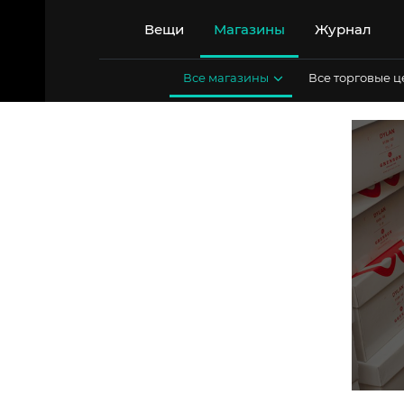
Перейти
к
Вещи
Магазины
Журнал
содержимому
Все магазины
Все торговые 