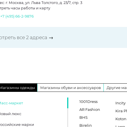
с: г. Москва, ул. Льва Толстого, д. 23/7, стр. 3
треть часы работы и карту
.
+7 (495) 66-2-9876
отреть все 2 адреса →
Магазины одежды
Магазины обуви и аксессуаров
Другие ма
1001Dress
Масс-маркет
Incity
AR Fashion
Kira P
Новый люкс
BHS
Koton
оссийские марки
Birelin
Larro