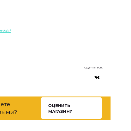
om/uk/
поделиться:
нете
ОЦЕНИТЬ
выми?
МАГАЗИН?